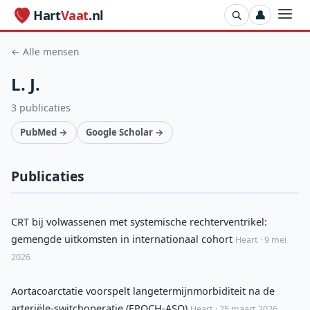
Hart
Vaat
.nl
👤
← Alle mensen
L. J.
3 publicaties
PubMed →
Google Scholar →
Publicaties
CRT bij volwassenen met systemische rechterventrikel:
gemengde uitkomsten in internationaal cohort
Heart · 9 mei
2026
Aortacoarctatie voorspelt langetermijnmorbiditeit na de
arteriële-switchoperatie (EPOCH-ASO)
Heart · 25 maart 2026