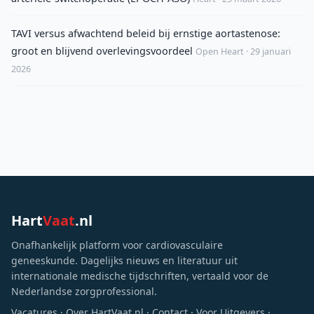
TAVI versus afwachtend beleid bij ernstige aortastenose:
groot en blijvend overlevingsvoordeel
Open Heart · 29 januari
2026
Hart
Vaat
.nl
Onafhankelijk platform voor cardiovasculaire
geneeskunde. Dagelijks nieuws en literatuur uit
internationale medische tijdschriften, vertaald voor de
Nederlandse zorgprofessional.
Vacatures
·
Over HartVaat.nl
·
Contact
·
Voor Uitgevers
·