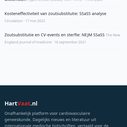
Kosteneffectiviteit van zoutsubstitutie: SSaSS analyse
Circulation · 17 mei 2022
Zoutsubstitutie en CV-events en sterfte: NEJM SSaSS
The New
England journal of medicine · 16 september 2021
Hart
Vaat
.nl
Onafhankelijk platform voor cardiovasculaire
geneeskunde. Dagelijks nieuws en literatuur uit
internationale medische tijdschriften, vertaald voor de