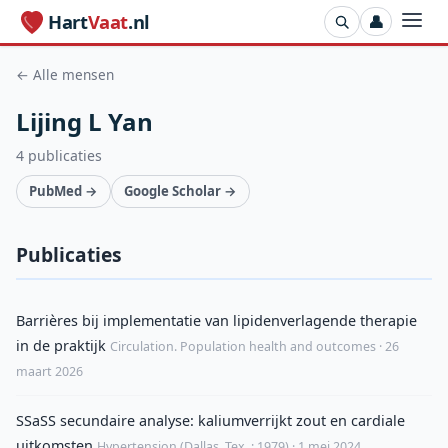
Hart
Vaat
.nl
👤
← Alle mensen
Lijing L Yan
4 publicaties
PubMed →
Google Scholar →
Publicaties
Barrières bij implementatie van lipidenverlagende therapie
in de praktijk
Circulation. Population health and outcomes · 26
maart 2026
SSaSS secundaire analyse: kaliumverrijkt zout en cardiale
uitkomsten
Hypertension (Dallas, Tex. : 1979) · 1 mei 2024