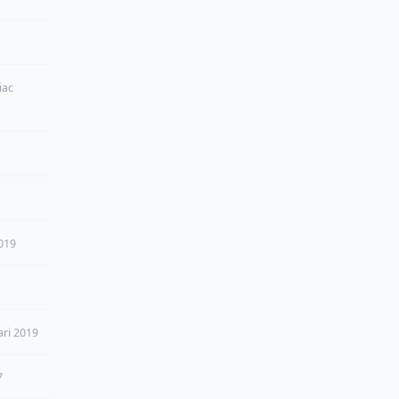
iac
019
ari 2019
7