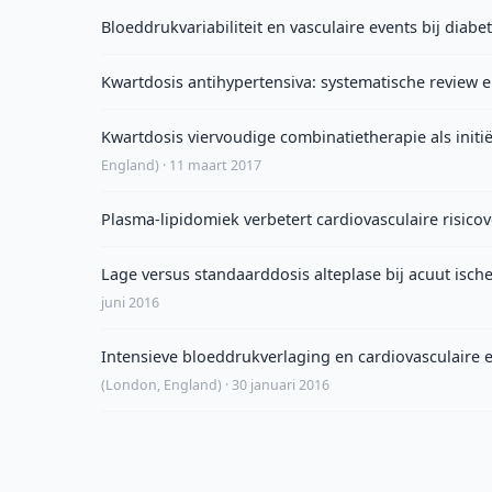
Bloeddrukvariabiliteit en vasculaire events bij diabe
Kwartdosis antihypertensiva: systematische review 
Kwartdosis viervoudige combinatietherapie als init
England) · 11 maart 2017
Plasma-lipidomiek verbetert cardiovasculaire risicov
Lage versus standaarddosis alteplase bij acuut is
juni 2016
Intensieve bloeddrukverlaging en cardiovasculaire 
(London, England) · 30 januari 2016