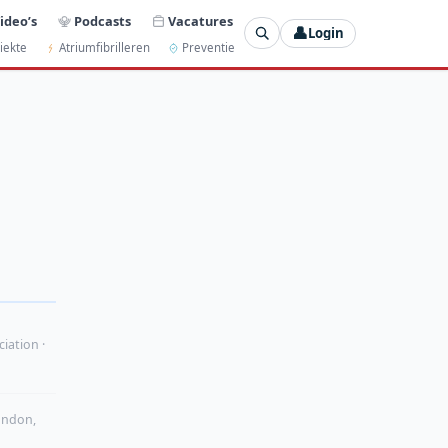
ideo’s
Podcasts
Vacatures
👤
Login
iekte
Atriumfibrilleren
Preventie
iation ·
ondon,