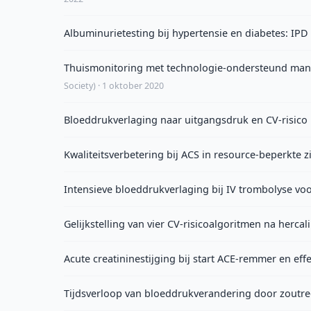
Albuminurietesting bij hypertensie en diabetes: IPD
Thuismonitoring met technologie-ondersteund mana
Society) · 1 oktober 2020
Bloeddrukverlaging naar uitgangsdruk en CV-risico b
Kwaliteitsverbetering bij ACS in resource-beperkte 
Intensieve bloeddrukverlaging bij IV trombolyse v
Gelijkstelling van vier CV-risicoalgoritmen na hercal
Acute creatininestijging bij start ACE-remmer en eff
Tijdsverloop van bloeddrukverandering door zoutre