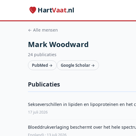
Hart
Vaat
.nl
← Alle mensen
Mark Woodward
24 publicaties
PubMed →
Google Scholar →
Publicaties
Sekseverschillen in lipiden en lipoproteïnen en het 
17 juli 2026
Bloeddrukverlaging beschermt over het hele spectr
England) · 13 juli 2026