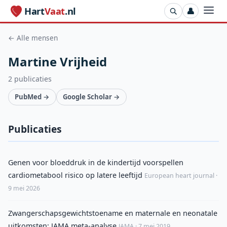
Hart
Vaat
.nl
👤
← Alle mensen
Martine Vrijheid
2 publicaties
PubMed →
Google Scholar →
Publicaties
Genen voor bloeddruk in de kindertijd voorspellen
cardiometabool risico op latere leeftijd
European heart journal ·
9 mei 2026
Zwangerschapsgewichtstoename en maternale en neonatale
uitkomsten: JAMA meta-analyse
JAMA · 7 mei 2019