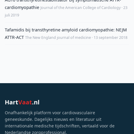
cardiomyopathie
Journal of the American College of Cardiology · 23
juli 2019
Tafamidis bij transthyretine amyloïd cardiomyopathie: NEJM
ATTR-ACT
The New England journal of medicine · 13 september 2018
Hart
Vaat
.nl
Onafhankelijk platform voor cardiovasculaire
geneeskunde. Dagelijks nieuws en literatuur uit
internationale medische tijdschriften, vertaald voor de
Nederlandse zorgprofessional.