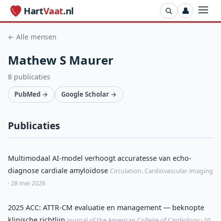
Hart
Vaat
.nl
👤
← Alle mensen
Mathew S Maurer
8 publicaties
PubMed →
Google Scholar →
Publicaties
Multimodaal AI-model verhoogt accuratesse van echo-
diagnose cardiale amyloïdose
Circulation. Cardiovascular imaging
· 28 mei 2026
2025 ACC: ATTR-CM evaluatie en management — beknopte
klinische richtlijn
Journal of the American College of Cardiology · 10