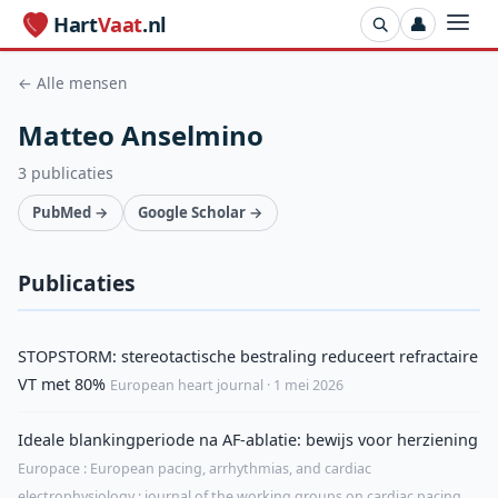
Hart
Vaat
.nl
👤
← Alle mensen
Matteo Anselmino
3 publicaties
PubMed →
Google Scholar →
Publicaties
STOPSTORM: stereotactische bestraling reduceert refractaire
VT met 80%
European heart journal · 1 mei 2026
Ideale blankingperiode na AF-ablatie: bewijs voor herziening
Europace : European pacing, arrhythmias, and cardiac
electrophysiology : journal of the working groups on cardiac pacing,