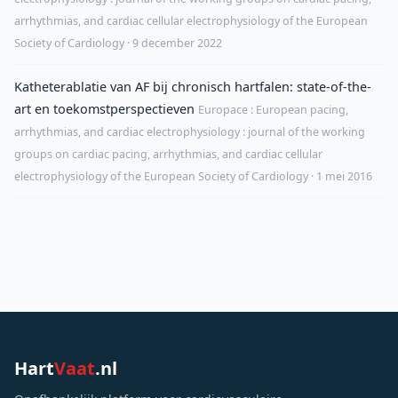
arrhythmias, and cardiac cellular electrophysiology of the European
Society of Cardiology · 9 december 2022
Katheterablatie van AF bij chronisch hartfalen: state-of-the-
art en toekomstperspectieven
Europace : European pacing,
arrhythmias, and cardiac electrophysiology : journal of the working
groups on cardiac pacing, arrhythmias, and cardiac cellular
electrophysiology of the European Society of Cardiology · 1 mei 2016
Hart
Vaat
.nl