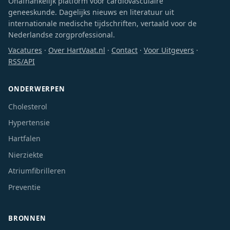
Onafhankelijk platform voor cardiovasculaire
geneeskunde. Dagelijks nieuws en literatuur uit
internationale medische tijdschriften, vertaald voor de
Nederlandse zorgprofessional.
Vacatures
·
Over HartVaat.nl
·
Contact
·
Voor Uitgevers
·
RSS/API
ONDERWERPEN
Cholesterol
Hypertensie
Hartfalen
Nierziekte
Atriumfibrilleren
Preventie
BRONNEN