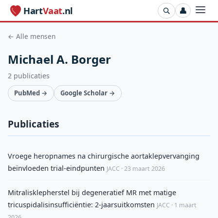
Hart
Vaat
.nl
👤
← Alle mensen
Michael A. Borger
2 publicaties
PubMed →
Google Scholar →
Publicaties
Vroege heropnames na chirurgische aortaklepvervanging
beïnvloeden trial-eindpunten
JACC · 23 maart 2026
Mitralisklepherstel bij degeneratief MR met matige
tricuspidalisinsufficiëntie: 2-jaarsuitkomsten
JACC · 1 maart
2026