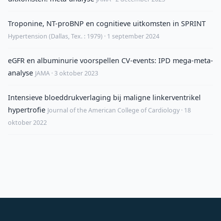
Troponine, NT-proBNP en cognitieve uitkomsten in SPRINT
Hypertension (Dallas, Tex. : 1979) · 1 september 2024
eGFR en albuminurie voorspellen CV-events: IPD mega-meta-
analyse
JAMA · 3 oktober 2023
Intensieve bloeddrukverlaging bij maligne linkerventrikel
hypertrofie
Journal of the American College of Cardiology · 18
oktober 2022