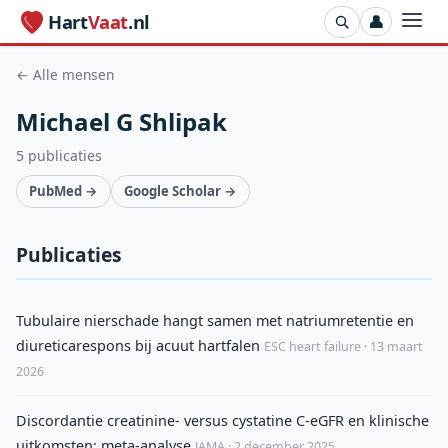
Hart
Vaat
.nl
👤
← Alle mensen
Michael G Shlipak
5 publicaties
PubMed →
Google Scholar →
Publicaties
Tubulaire nierschade hangt samen met natriumretentie en
diureticarespons bij acuut hartfalen
ESC heart failure · 13 maart
2026
Discordantie creatinine- versus cystatine C-eGFR en klinische
uitkomsten: meta-analyse
JAMA · 2 december 2025