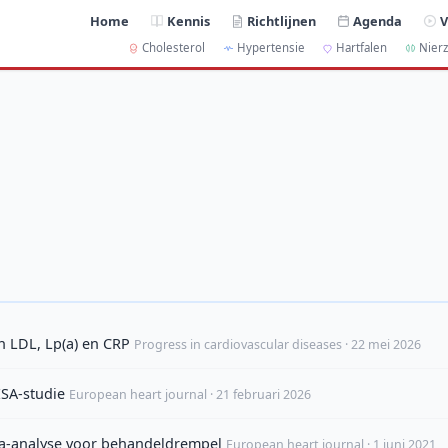
Home
Kennis
Richtlijnen
Agenda
V
Cholesterol
Hypertensie
Hartfalen
Nierz
n LDL, Lp(a) en CRP
Progress in cardiovascular diseases · 22 mei 2026
ESA-studie
European heart journal · 21 februari 2026
eta-analyse voor behandeldrempel
European heart journal · 1 juni 2021