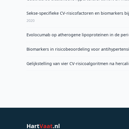
Sekse-specifieke CV-risicofactoren en biomarkers bij
2020
Evolocumab op atherogene lipoproteïnen in de peri-
Biomarkers in risicobeoordeling voor antihypertens
Gelijkstelling van vier CV-risicoalgoritmen na hercal
Hart
Vaat
.nl