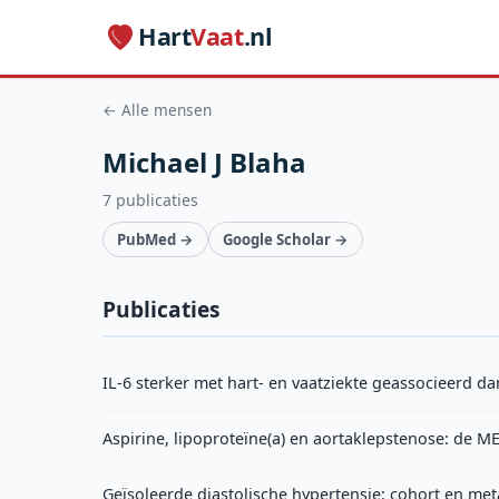
Hart
Vaat
.nl
← Alle mensen
Michael J Blaha
7 publicaties
PubMed →
Google Scholar →
Publicaties
IL-6 sterker met hart- en vaatziekte geassocieerd da
Aspirine, lipoproteïne(a) en aortaklepstenose: de M
Geïsoleerde diastolische hypertensie: cohort en m