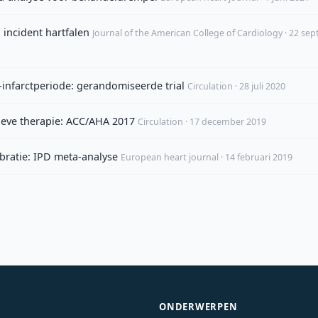
 incident hartfalen
Journal of the American College of Cardiology · 22 se
infarctperiode: gerandomiseerde trial
Circulation · 28 juli 2020
ieve therapie: ACC/AHA 2017
Circulation · 17 december 2019
ibratie: IPD meta-analyse
European heart journal · 14 februari 2019
ONDERWERPEN