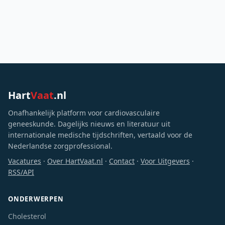
Hart
Vaat
.nl
Onafhankelijk platform voor cardiovasculaire
geneeskunde. Dagelijks nieuws en literatuur uit
internationale medische tijdschriften, vertaald voor de
Nederlandse zorgprofessional.
Vacatures
·
Over HartVaat.nl
·
Contact
·
Voor Uitgevers
·
RSS/API
ONDERWERPEN
Cholesterol