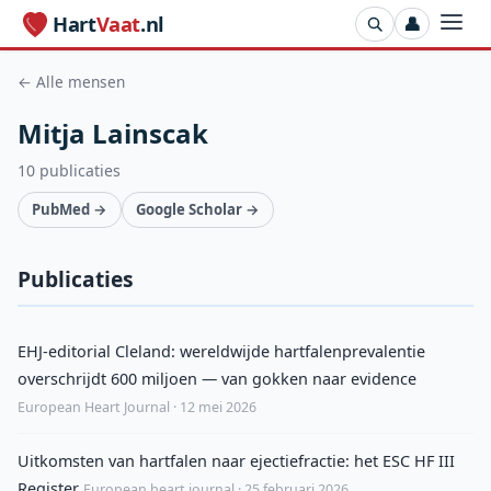
Hart
Vaat
.nl
👤
← Alle mensen
Mitja Lainscak
10 publicaties
PubMed →
Google Scholar →
Publicaties
EHJ-editorial Cleland: wereldwijde hartfalenprevalentie
overschrijdt 600 miljoen — van gokken naar evidence
European Heart Journal · 12 mei 2026
Uitkomsten van hartfalen naar ejectiefractie: het ESC HF III
Register
European heart journal · 25 februari 2026