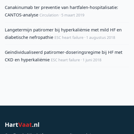
Canakinumab ter preventie van hartfalen-hospitalisatie:
CANTOS-analyse
Circulation · 5 maart 2019
Langetermijn patiromer bij hyperkaliëmie met mild HF en
diabetische nefropathie
ESC heart failure · 1 augustus 2018
Geïndividualiseerd patiromer-doseringsregime bij HF met
CKD en hyperkaliëmie
ESC heart failure · 1 juni 2018
Hart
Vaat
.nl