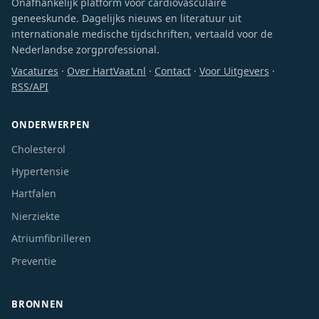
Onafhankelijk platform voor cardiovasculaire
geneeskunde. Dagelijks nieuws en literatuur uit
internationale medische tijdschriften, vertaald voor de
Nederlandse zorgprofessional.
Vacatures
·
Over HartVaat.nl
·
Contact
·
Voor Uitgevers
·
RSS/API
ONDERWERPEN
Cholesterol
Hypertensie
Hartfalen
Nierziekte
Atriumfibrilleren
Preventie
BRONNEN