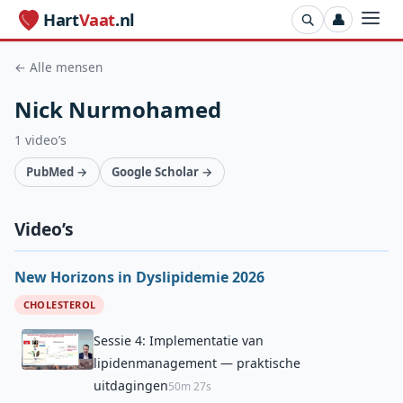
Hart
Vaat
.nl
👤
← Alle mensen
Nick Nurmohamed
1 video’s
PubMed →
Google Scholar →
Video’s
New Horizons in Dyslipidemie 2026
CHOLESTEROL
Sessie 4: Implementatie van
lipidenmanagement — praktische
uitdagingen
50m 27s