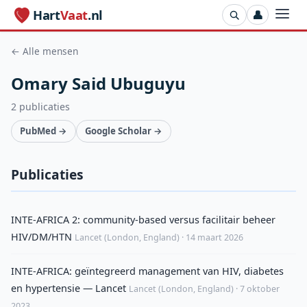
Hart
Vaat
.nl
👤
← Alle mensen
Omary Said Ubuguyu
2 publicaties
PubMed →
Google Scholar →
Publicaties
INTE-AFRICA 2: community-based versus facilitair beheer
HIV/DM/HTN
Lancet (London, England) · 14 maart 2026
INTE-AFRICA: geïntegreerd management van HIV, diabetes
en hypertensie — Lancet
Lancet (London, England) · 7 oktober
2023