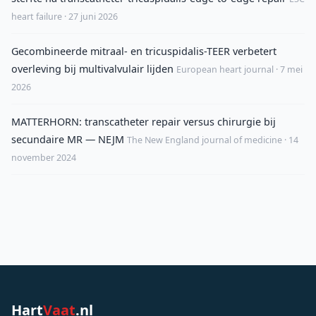
heart failure · 27 juni 2026
Gecombineerde mitraal- en tricuspidalis-TEER verbetert
overleving bij multivalvulair lijden
European heart journal · 7 mei
2026
MATTERHORN: transcatheter repair versus chirurgie bij
secundaire MR — NEJM
The New England journal of medicine · 14
november 2024
Hart
Vaat
.nl