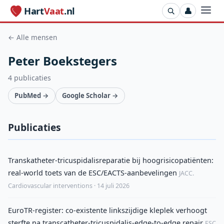
Hart
Vaat
.nl
👤
← Alle mensen
Peter Boekstegers
4 publicaties
PubMed →
Google Scholar →
Publicaties
Transkatheter-tricuspidalisreparatie bij hoogrisicopatiënten:
real-world toets van de ESC/EACTS-aanbevelingen
JACC.
Cardiovascular interventions · 14 juli 2026
EuroTR-register: co-existente linkszijdige kleplek verhoogt
sterfte na transcatheter-tricuspidalis-edge-to-edge repair
ESC