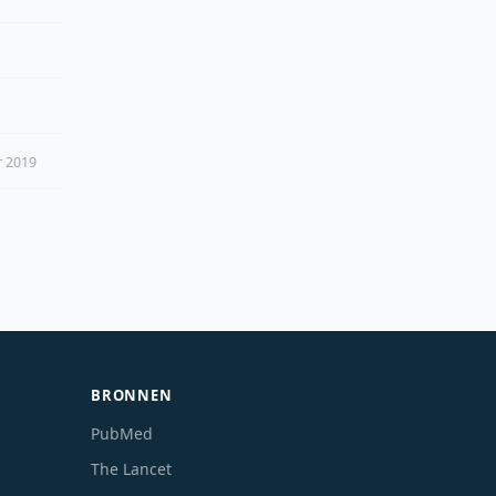
r 2019
BRONNEN
PubMed
The Lancet