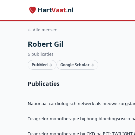
Hart
Vaat
.nl
← Alle mensen
Robert Gil
6 publicaties
PubMed →
Google Scholar →
Publicaties
Nationaal cardiologisch netwerk als nieuwe zorgsta
Ticagrelor monotherapie bij hoog bloedingsrisico 
Ticagrelor monotherapie bij CKD na PCI: TWILIGHT