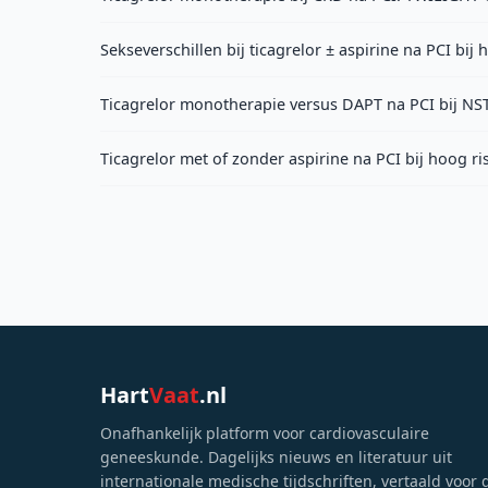
Sekseverschillen bij ticagrelor ± aspirine na PCI bij
Ticagrelor monotherapie versus DAPT na PCI bij NS
Ticagrelor met of zonder aspirine na PCI bij hoog r
Hart
Vaat
.nl
Onafhankelijk platform voor cardiovasculaire
geneeskunde. Dagelijks nieuws en literatuur uit
internationale medische tijdschriften, vertaald voor 