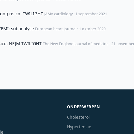
 hoog risico: TWILIGHT
JAMA cardiology · 1 september 2021
TEMI: subanalyse
European heart journal · 1 oktober 2020
isico: NEJM TWILIGHT
The New England journal of medicine · 21 novembe
ONDERWERPEN
Cholesterol
Hypertensie
de