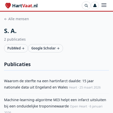
Hart
Vaat
.nl
👤
← Alle mensen
S. A.
2 publicaties
PubMed →
Google Scholar →
Publicaties
Waarom de sterfte na een hartinfarct daalde: 15 jaar
nationale data uit Engeland en Wales
Heart · 25 maart 2026
Machine-learning-algoritme MI3 helpt een infarct uitsluiten
bij een onduidelijke troponinewaarde
Open Heart · 6 januari
2026