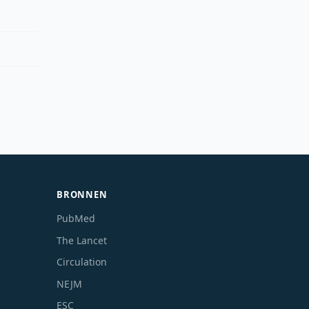
BRONNEN
PubMed
The Lancet
Circulation
NEJM
ESC