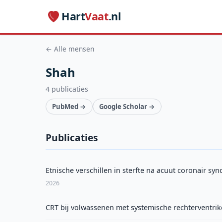
Hart
Vaat
.nl
← Alle mensen
Shah
4 publicaties
PubMed →
Google Scholar →
Publicaties
Etnische verschillen in sterfte na acuut coronair sy
2026
CRT bij volwassenen met systemische rechterventrik