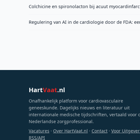
Colchicine en spironolacton bij acuut myocardinfarct
Regulering van AI in de cardiologie door de FDA: e
Hart
Vaat
.nl
Onafhankelijk platform voor cardiovasculaire
geneeskunde. Dagelijks nieuws en literatuur uit
internationale medische tijdschriften, vertaald voor 
Nederlandse zorgprofessional.
Vacatures
·
Over HartVaat.nl
·
Contact
·
Voor Uitgever
RSS/API