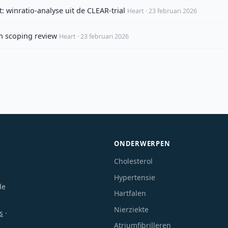
: winratio-analyse uit de CLEAR-trial
Heart · 23 februari 2026
en scoping review
Heart · 23 februari 2026
ONDERWERPEN
Cholesterol
Hypertensie
de
Hartfalen
Nierziekte
s
·
Atriumfibrilleren