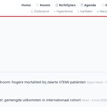
Home
Kennis
Richtlijnen
Agenda
V
Cholesterol
Hypertensie
Hartfalen
Nierz
ndroom: hogere mortaliteit bij zwarte STEMI-patiënten
Open Heart · 11
el: gemengde uitkomsten in internationaal cohort
Heart · 9 mei 2026