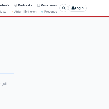
ideo’s
Podcasts
Vacatures
👤
Login
iekte
Atriumfibrilleren
Preventie
 juli