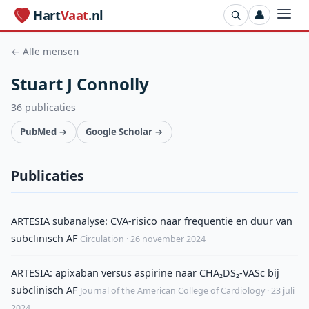
Hart
Vaat
.nl
👤
← Alle mensen
Stuart J Connolly
36 publicaties
PubMed →
Google Scholar →
Publicaties
ARTESIA subanalyse: CVA-risico naar frequentie en duur van
subclinisch AF
Circulation · 26 november 2024
ARTESIA: apixaban versus aspirine naar CHA₂DS₂-VASc bij
subclinisch AF
Journal of the American College of Cardiology · 23 juli
2024