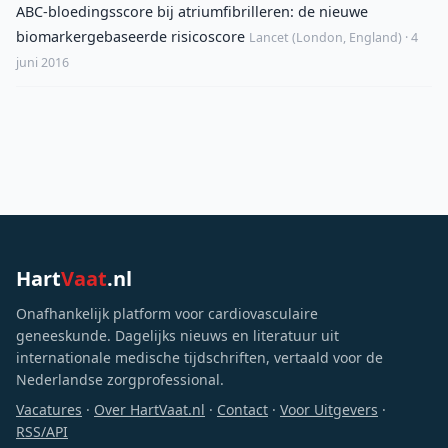
ABC-bloedingsscore bij atriumfibrilleren: de nieuwe
biomarkergebaseerde risicoscore
Lancet (London, England) · 4
juni 2016
Hart
Vaat
.nl
Onafhankelijk platform voor cardiovasculaire
geneeskunde. Dagelijks nieuws en literatuur uit
internationale medische tijdschriften, vertaald voor de
Nederlandse zorgprofessional.
Vacatures
·
Over HartVaat.nl
·
Contact
·
Voor Uitgevers
·
RSS/API