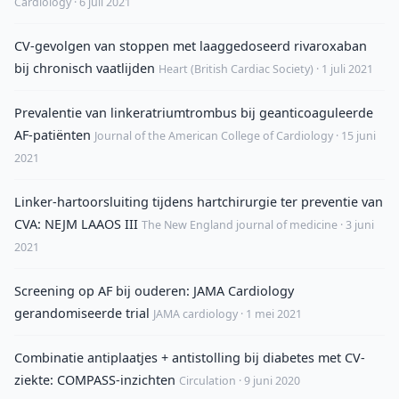
Cardiology · 6 juli 2021
CV-gevolgen van stoppen met laaggedoseerd rivaroxaban
bij chronisch vaatlijden
Heart (British Cardiac Society) · 1 juli 2021
Prevalentie van linkeratriumtrombus bij geanticoaguleerde
AF-patiënten
Journal of the American College of Cardiology · 15 juni
2021
Linker-hartoorsluiting tijdens hartchirurgie ter preventie van
CVA: NEJM LAAOS III
The New England journal of medicine · 3 juni
2021
Screening op AF bij ouderen: JAMA Cardiology
gerandomiseerde trial
JAMA cardiology · 1 mei 2021
Combinatie antiplaatjes + antistolling bij diabetes met CV-
ziekte: COMPASS-inzichten
Circulation · 9 juni 2020