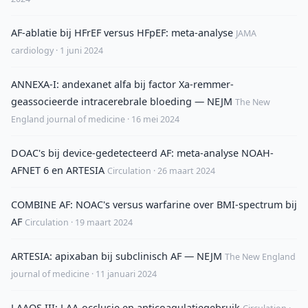
AF-ablatie bij HFrEF versus HFpEF: meta-analyse
JAMA
cardiology · 1 juni 2024
ANNEXA-I: andexanet alfa bij factor Xa-remmer-
geassocieerde intracerebrale bloeding — NEJM
The New
England journal of medicine · 16 mei 2024
DOAC's bij device-gedetecteerd AF: meta-analyse NOAH-
AFNET 6 en ARTESIA
Circulation · 26 maart 2024
COMBINE AF: NOAC's versus warfarine over BMI-spectrum bij
AF
Circulation · 19 maart 2024
ARTESIA: apixaban bij subclinisch AF — NEJM
The New England
journal of medicine · 11 januari 2024
LAAOS III: LAA-occlusie en anticoagulatiegebruik