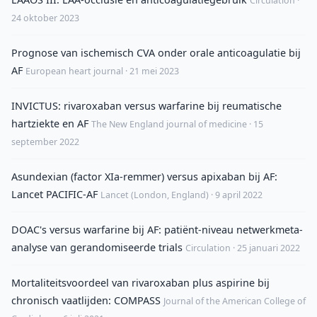
Circulation ·
24 oktober 2023
Prognose van ischemisch CVA onder orale anticoagulatie bij
AF
European heart journal · 21 mei 2023
INVICTUS: rivaroxaban versus warfarine bij reumatische
hartziekte en AF
The New England journal of medicine · 15
september 2022
Asundexian (factor XIa-remmer) versus apixaban bij AF:
Lancet PACIFIC-AF
Lancet (London, England) · 9 april 2022
DOAC's versus warfarine bij AF: patiënt-niveau netwerkmeta-
analyse van gerandomiseerde trials
Circulation · 25 januari 2022
Mortaliteitsvoordeel van rivaroxaban plus aspirine bij
chronisch vaatlijden: COMPASS
Journal of the American College of