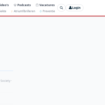
ideo’s
Podcasts
Vacatures
👤
Login
iekte
Atriumfibrilleren
Preventie
 Society ·