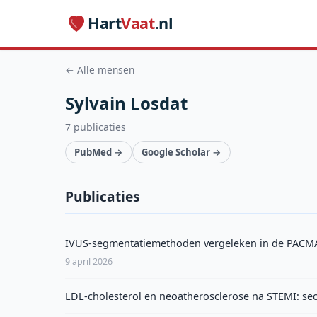
Hart
Vaat
.nl
← Alle mensen
Sylvain Losdat
7 publicaties
PubMed →
Google Scholar →
Publicaties
IVUS-segmentatiemethoden vergeleken in de PACMA
9 april 2026
LDL-cholesterol en neoatherosclerose na STEMI: se