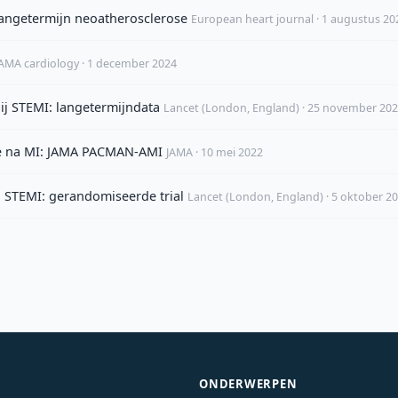
angetermijn neoatherosclerose
European heart journal · 1 augustus 20
JAMA cardiology · 1 december 2024
j STEMI: langetermijndata
Lancet (London, England) · 25 november 20
ose na MI: JAMA PACMAN-AMI
JAMA · 10 mei 2022
 STEMI: gerandomiseerde trial
Lancet (London, England) · 5 oktober 2
ONDERWERPEN