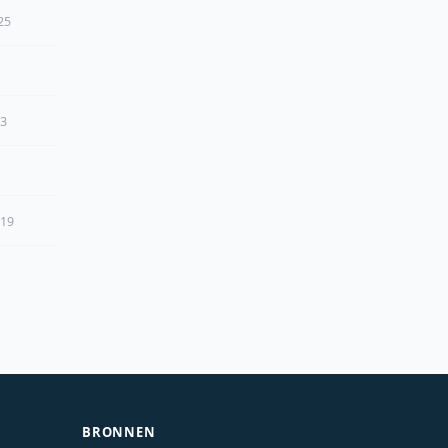
25
23
019
BRONNEN