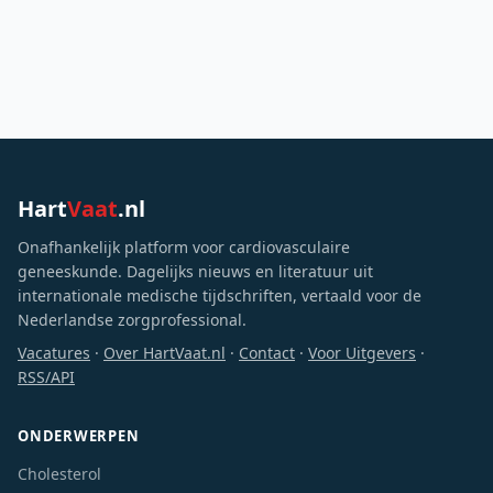
Hart
Vaat
.nl
Onafhankelijk platform voor cardiovasculaire
geneeskunde. Dagelijks nieuws en literatuur uit
internationale medische tijdschriften, vertaald voor de
Nederlandse zorgprofessional.
Vacatures
·
Over HartVaat.nl
·
Contact
·
Voor Uitgevers
·
RSS/API
ONDERWERPEN
Cholesterol