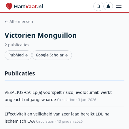
Hart
Vaat
.nl
👤
← Alle mensen
Victorien Monguillon
2 publicaties
PubMed →
Google Scholar →
Publicaties
VESALIUS-CV: Lp(a) voorspelt risico, evolocumab werkt
ongeacht uitgangswaarde
Circulation · 3 juni 2026
Effectiviteit en veiligheid van zeer laag bereikt LDL na
ischemisch CVA
Circulation · 13 januari 2026