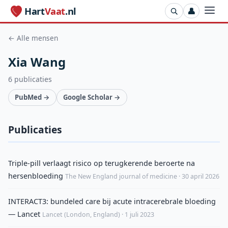
Hart
Vaat
.nl
👤
← Alle mensen
Xia Wang
6 publicaties
PubMed →
Google Scholar →
Publicaties
Triple-pill verlaagt risico op terugkerende beroerte na
hersenbloeding
The New England journal of medicine · 30 april 2026
INTERACT3: bundeled care bij acute intracerebrale bloeding
— Lancet
Lancet (London, England) · 1 juli 2023