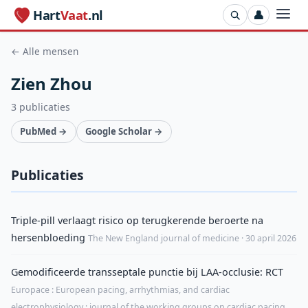
Hart
Vaat
.nl
👤
← Alle mensen
Zien Zhou
3 publicaties
PubMed →
Google Scholar →
Publicaties
Triple-pill verlaagt risico op terugkerende beroerte na
hersenbloeding
The New England journal of medicine · 30 april 2026
Gemodificeerde transseptale punctie bij LAA-occlusie: RCT
Europace : European pacing, arrhythmias, and cardiac
electrophysiology : journal of the working groups on cardiac pacing,