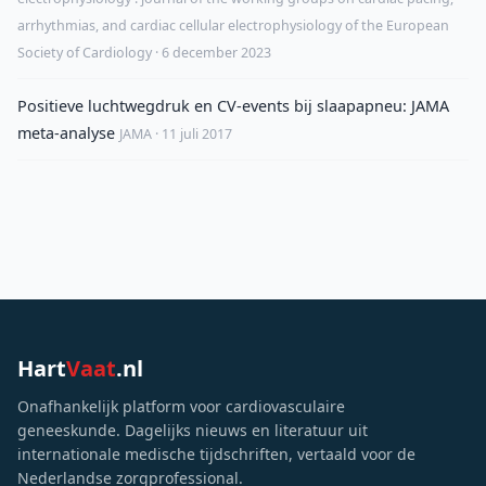
arrhythmias, and cardiac cellular electrophysiology of the European
Society of Cardiology · 6 december 2023
Positieve luchtwegdruk en CV-events bij slaapapneu: JAMA
meta-analyse
JAMA · 11 juli 2017
Hart
Vaat
.nl
Onafhankelijk platform voor cardiovasculaire
geneeskunde. Dagelijks nieuws en literatuur uit
internationale medische tijdschriften, vertaald voor de
Nederlandse zorgprofessional.