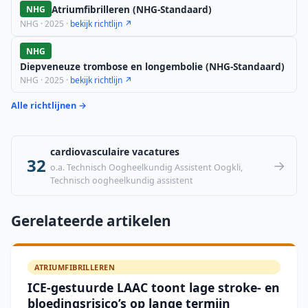
Atriumfibrilleren (NHG-Standaard)
NHG
NHG · 2025 ·
bekijk richtlijn ↗
NHG
Diepveneuze trombose en longembolie (NHG-Standaard)
NHG · 2025 ·
bekijk richtlijn ↗
Alle richtlijnen →
cardiovasculaire vacatures
32
→
o.a. Technisch Oogheelkundig Assistent Oogkli,
Technisch oogheelkundig assistent
Gerelateerde artikelen
ATRIUMFIBRILLEREN
ICE-gestuurde LAAC toont lage stroke- en
bloedingsrisico’s op lange termijn