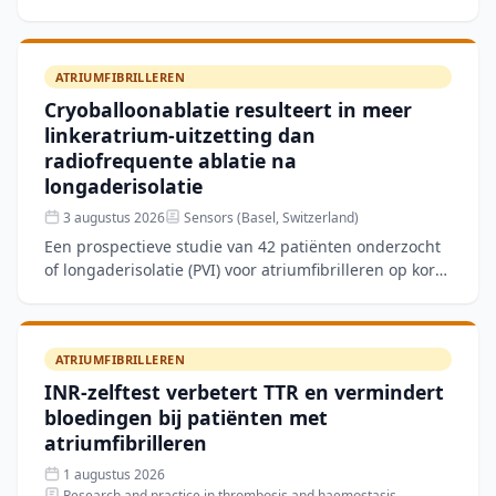
stabiele chronische coronairlijden (CCS) en
atriumfibriller
ATRIUMFIBRILLEREN
Cryoballoonablatie resulteert in meer
linkeratrium-uitzetting dan
radiofrequente ablatie na
longaderisolatie
3 augustus 2026
Sensors (Basel, Switzerland)
Een prospectieve studie van 42 patiënten onderzocht
of longaderisolatie (PVI) voor atriumfibrilleren op korte
termijn verschillen veroorzaakt in structurele en
ATRIUMFIBRILLEREN
INR-zelftest verbetert TTR en vermindert
bloedingen bij patiënten met
atriumfibrilleren
1 augustus 2026
Research and practice in thrombosis and haemostasis