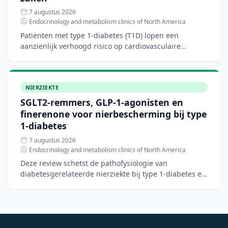
7 augustus 2026
Endocrinology and metabolism clinics of North America
Patiënten met type 1-diabetes (T1D) lopen een
aanzienlijk verhoogd risico op cardiovasculaire
aandoeningen, hartfalen en chronische nierziekte.
Hoewel nieuwe di
NIERZIEKTE
SGLT2-remmers, GLP-1-agonisten en
finerenone voor nierbescherming bij type
1-diabetes
7 augustus 2026
Endocrinology and metabolism clinics of North America
Deze review schetst de pathofysiologie van
diabetesgerelateerde nierziekte bij type 1-diabetes en
bespreekt het biologische rationale voor
nierbeschermende ther