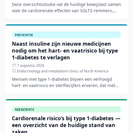
Deze overzichtsstudie vat de huidige bewijslast samen
voor de cardiorenale effecten van SGLT2-remmers,
GLP-1-agonisten en mineralocorticoïde-
receptorantagoniste
PREVENTIE
Naast insuline zijn nieuwe medicijnen
nodig om het hart- en vaatrisico bij type
1-diabetes te verlagen
7 augustus 2026
Endocrinology and metabolism clinics of North America
Mensen met type 1-diabetes blijven een verhoogd
hart- en vaatrisico en sterftecijfers ervaren, dat niet
volledig verklaard wordt door traditionele risicofactore
NIERZIEKTE
Cardiorenale risico’s bij type 1-diabetes —
een overzicht van de huidige stand van
zaken