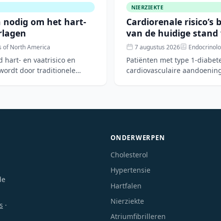
NIERZIEKTE
n nodig om het hart-
Cardiorenale risico’s 
erlagen
van de huidige stand
s of North America
7 augustus 2026
Endocrinolo
 hart- en vaatrisico en
Patiënten met type 1-diabete
 wordt door traditionele
cardiovasculaire aandoening
nieuwe di
ONDERWERPEN
Cholesterol
Hypertensie
de
Hartfalen
Nierziekte
s
·
Atriumfibrilleren