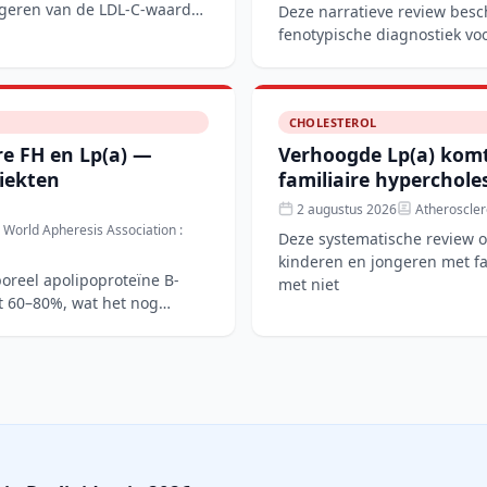
rigeren van de LDL-C-waarde
Deze narratieve review besc
fenotypische diagnostiek voo
hypertriglyceridemie (FHTG
CHOLESTEROL
ire FH en Lp(a) —
Verhoogde Lp(a) komt
ziekten
familiaire hyperchol
2 augustus 2026
Atheroscler
e World Apheresis Association :
Deze systematische review o
kinderen en jongeren met fam
poreel apolipoproteïne B-
met niet
t 60–80%, wat het nog