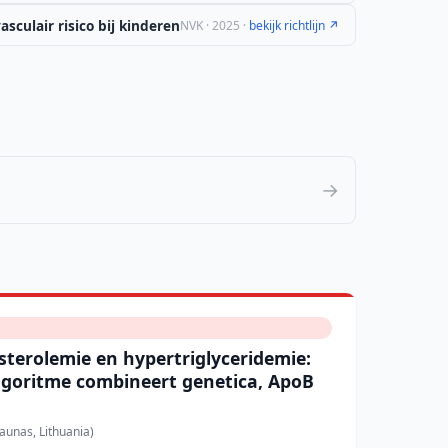
sculair risico bij kinderen
NVK · 2025 ·
bekijk richtlijn ↗
→
sterolemie en hypertriglyceridemie:
lgoritme combineert genetica, ApoB
aunas, Lithuania)