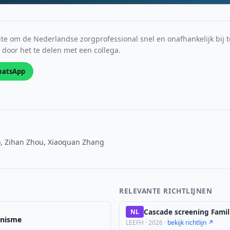
e om de Nederlandse zorgprofessional snel en onafhankelijk bij t
s door het te delen met een collega.
atsApp
, Zihan Zhou, Xiaoquan Zhang
RELEVANTE RICHTLIJNEN
Cascade screening Famil
NL
anisme
LEEFH · 2026 ·
bekijk richtlijn ↗