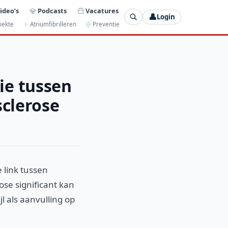
ideo’s
Podcasts
Vacatures
👤
Login
iekte
Atriumfibrilleren
Preventie
ie tussen
sclerose
 link tussen
se significant kan
l als aanvulling op