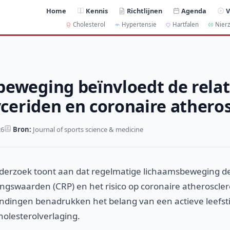
Home
Kennis
Richtlijnen
Agenda
V
Cholesterol
Hypertensie
Hartfalen
Nierz
eweging beïnvloedt de relat
lyceriden en coronaire athero
26
Bron:
Journal of sports science & medicine
derzoek toont aan dat regelmatige lichaamsbeweging de
gswaarden (CRP) en het risico op coronaire atherosclero
dingen benadrukken het belang van een actieve leefstij
lesterolverlaging.