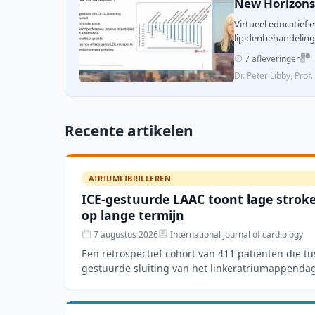
New Horizons 
Virtueel educatief
lipidenbehandeling 
7 afleveringen
Dr. Peter Libby, Prof
Recente artikelen
ATRIUMFIBRILLEREN
ICE-gestuurde LAAC toont lage stroke-
op lange termijn
7 augustus 2026
International journal of cardiology
Een retrospectief cohort van 411 patiënten die t
gestuurde sluiting van het linkeratriumappenda
toonde een techn