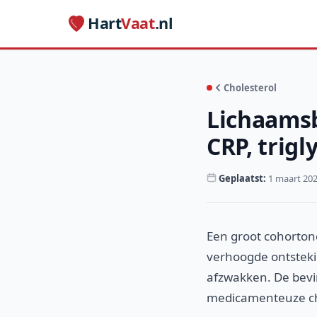
Hart
Vaat
.nl
Cholesterol
Lichaamsb
CRP, trig
Geplaatst:
1 maart 20
Een groot cohorton
verhoogde ontstekin
afzwakken. De bevin
medicamenteuze cho