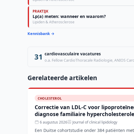
PRAKTIJK
Lp(a) meten: wanneer en waarom?
Lipiden & Atherosclerose
Kennisbank →
cardiovasculaire vacatures
31
o.a. Fellow CardioThoracale Radiologie, ANIOS Cardi
Gerelateerde artikelen
CHOLESTEROL
Correctie van LDL-C voor lipoproteïne
diagnose familiaire hypercholesterol
6 augustus 2026
Journal of clinical lipidology
Een Duitse cohortstudie onder 384 patiënten met