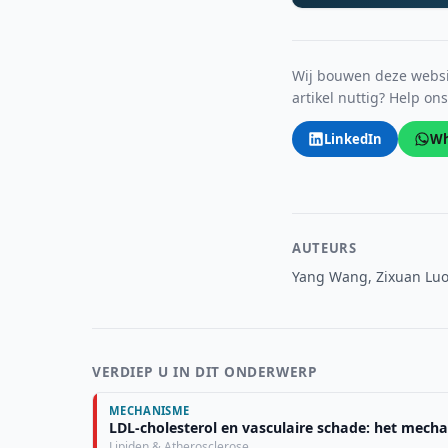
Wij bouwen deze websit
artikel nuttig? Help on
LinkedIn
Wh
AUTEURS
Yang Wang, Zixuan Luo
VERDIEP U IN DIT ONDERWERP
MECHANISME
LDL-cholesterol en vasculaire schade: het mech
Lipiden & Atherosclerose