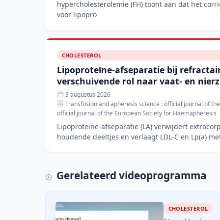
hypercholesterolemie (FH) toont aan dat het cor
voor lipopro
CHOLESTEROL
Lipoproteïne-afseparatie bij refracta
verschuivende rol naar vaat- en nier
3 augustus 2026
Transfusion and apheresis science : official journal of th
official journal of the European Society for Haemapheresis
Lipoproteïne-afseparatie (LA) verwijdert extracor
houdende deeltjes en verlaagt LDL-C en Lp(a) me
steeds de standaa
Gerelateerd videoprogramma
CHOLESTEROL