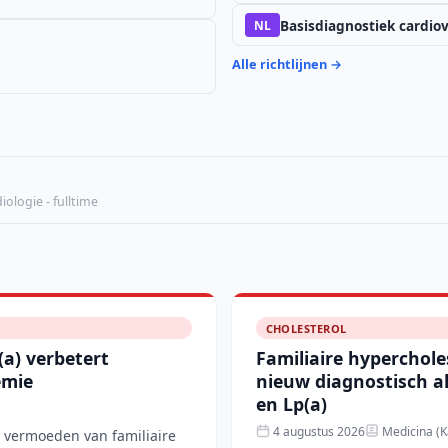
Basisdiagnostiek cardiova
NL
Alle richtlijnen →
ologie - fulltime
CHOLESTEROL
(a) verbetert
Familiaire hyperchole
emie
nieuw diagnostisch a
en Lp(a)
4 augustus 2026
Medicina (K
 vermoeden van familiaire