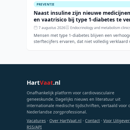
PREVENTIE
Naast insuline zijn nieuwe medicijne
en vaatrisico bij type 1-diabetes te v
7 augustus 2026
Endocrinology and metabolism clinic
Mensen met type 1-diabetes blijven een verhoogd
sterftecijfers ervaren, dat niet volledig verklaard
risicofactore
Hart
Vaat
.nl
Onafhankelijk platform voor cardiovasculaire
geneeskunde. Dagelijks nieuws en literatuur uit
internationale medische tijdschriften, vertaald voor 
Nederlandse zorgprofessional.
Vacatures
·
Over HartVaat.nl
·
Contact
·
Voor Uitgever
RSS/API