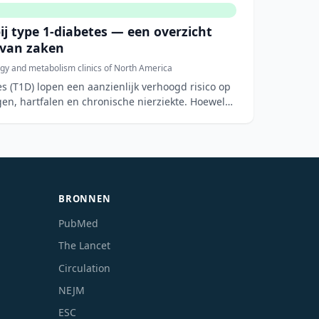
bij type 1-diabetes — een overzicht
 van zaken
gy and metabolism clinics of North America
s (T1D) lopen een aanzienlijk verhoogd risico op
en, hartfalen en chronische nierziekte. Hoewel
BRONNEN
PubMed
The Lancet
Circulation
NEJM
ESC