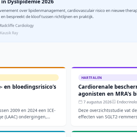
in Dyslipidemie 2026
 evenement over lipidenmanagement, cardiovasculair risico en nieuwe thera
en bespreekt de kloof tussen richtlijnen en praktijk.
Radcliffe Cardiology
. Kausik Ray
HARTFALEN
 en bloedingsrisico’s
Cardiorenale bescher
agonisten en MRA's bi
7 augustus 2026
Endocrinolo
ussen 2009 en 2024 een ICE-
Deze overzichtsstudie vat d
ge (LAAC) ondergingen,
effecten van SGLT2-remmers,
receptorantagoniste