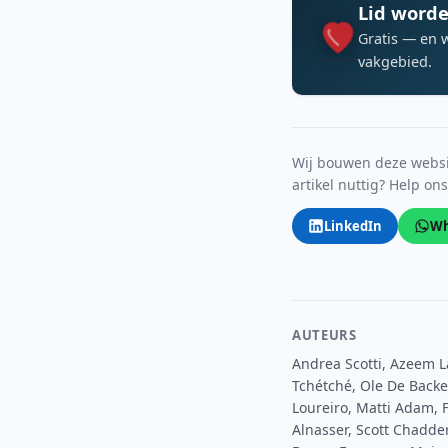
Lid worde
Gratis — en 
vakgebied.
Wij bouwen deze websit
artikel nuttig? Help on
LinkedIn
Wh
AUTEURS
Andrea Scotti, Azeem La
Tchétché, Ole De Backe
Loureiro, Matti Adam, 
Alnasser, Scott Chadder