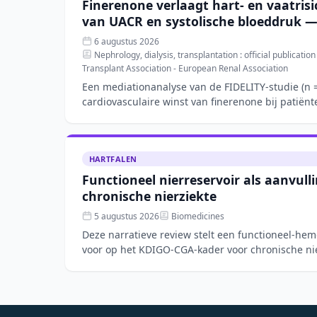
Finerenone verlaagt hart- en vaatrisi
van UACR en systolische bloeddruk —
6 augustus 2026
Nephrology, dialysis, transplantation : official publicatio
Transplant Association - European Renal Association
Een mediationanalyse van de FIDELITY-studie (n =
cardiovasculaire winst van finerenone bij patiën
chronische
HARTFALEN
Functioneel nierreservoir als aanvull
chronische nierziekte
5 augustus 2026
Biomedicines
Deze narratieve review stelt een functioneel-he
voor op het KDIGO-CGA-kader voor chronische ni
nierfunctiereserve (RFR), bl