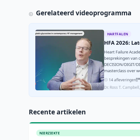
Gerelateerd videoprogramma
HARTFALEN
HFA 2026: Lat
Heart Failure Acad
besprekingen van 
DECISION/DIGIT/DIG
masterclass over we
14 afleveringen
Dr. Ross T. Campbel
Recente artikelen
NIERZIEKTE