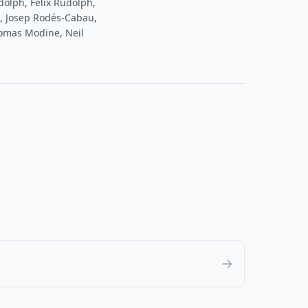
dolph, Felix Rudolph,
o, Josep Rodés-Cabau,
homas Modine, Neil
→