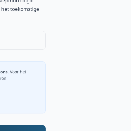
-klepmorfologie
r het toekomstige
ions
. Voor het
bron.