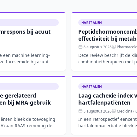
HARTFALEN
mrespons bij acuut
Peptidehormooncombi
effectiviteit bij meta
6 augustus 2026
Pharmacolog
de een machine learning-
Deze review beschrijft de k
ze furosemide bij acuut
combinatietherapieën met p
gecombineerd met FGF21- o
HARTFALEN
e-gerelateerd
Laag cachexie-index 
n bij MRA-gebruik
hartfalenpatiënten
5 augustus 2026
Medicina (K
tiënten bleek de toevoeging
In een retrospectief eencen
MRA) aan RAAS-remming de
hartfalenexacerbatie bleek 
spiermassa, albumine e