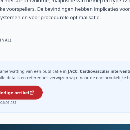
rechter-atriumvolume, malpositie van de klep en type IV
ke voorspellers. De bevindingen hebben implicaties voo
ystemen en voor procedurele optimalisatie.
INAL)
n samenvatting van een publicatie in
JACC. Cardiovascular intervent
 alle details en referenties verwijzen wij u naar de oorspronkelijke 
ledige artikel
026.01.281