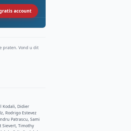
gratis account
e praten. Vond u dit
l Kodali, Didier
lz, Rodrigo Estevez
andru Patrascu, Sami
t Sievert, Timothy