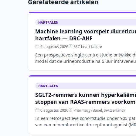
Gerelateerde artikelen
HARTFALEN
Machine learning voorspelt diureticu
hartfalen — DRC-AHF
6 augustus 2026
ESC heart failure
Een prospectieve single-centre studie ontwikkel
model dat de urineproductie na 6 uur intraveneu
hartfalen nauwkeur
HARTFALEN
SGLT2-remmers kunnen hyperkaliëmi
stoppen van RAAS-remmers voorkome
6 augustus 2026
Pharmacy (Basel, Switzerland)
In een retrospectieve cohortstudie onder 905 pa
van een mineralocorticoidreceptorantagonist (
kans op hyperka