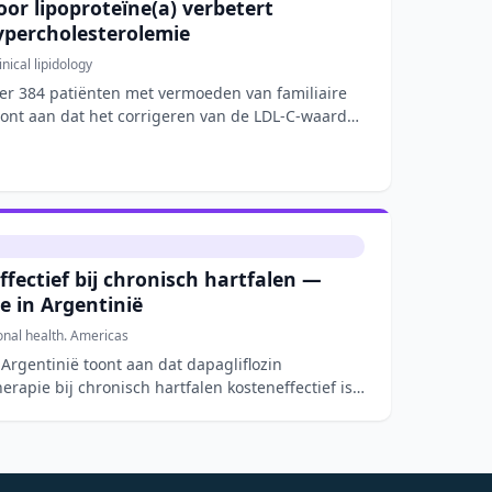
oor lipoproteïne(a) verbetert
ypercholesterolemie
inical lipidology
er 384 patiënten met vermoeden van familiaire
oont aan dat het corrigeren van de LDL-C-waarde
ffectief bij chronisch hartfalen —
e in Argentinië
onal health. Americas
 Argentinië toont aan dat dapagliflozin
apie bij chronisch hartfalen kosteneffectief is.