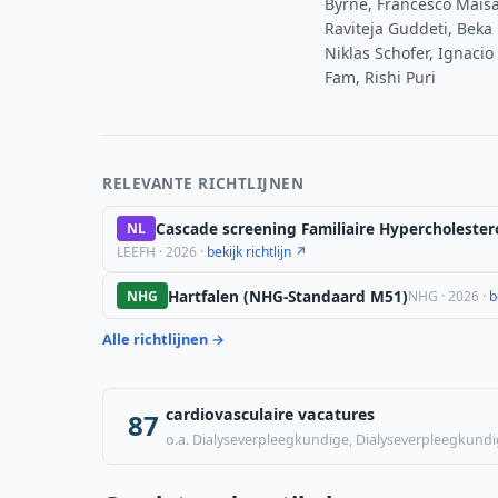
Byrne, Francesco Maisa
Raviteja Guddeti, Beka
Niklas Schofer, Ignaci
Fam, Rishi Puri
RELEVANTE RICHTLIJNEN
Cascade screening Familiaire Hypercholester
NL
LEEFH · 2026 ·
bekijk richtlijn ↗
Hartfalen (NHG-Standaard M51)
NHG
NHG · 2026 ·
b
Alle richtlijnen →
cardiovasculaire vacatures
87
o.a. Dialyseverpleegkundige, Dialyseverpleegkundi