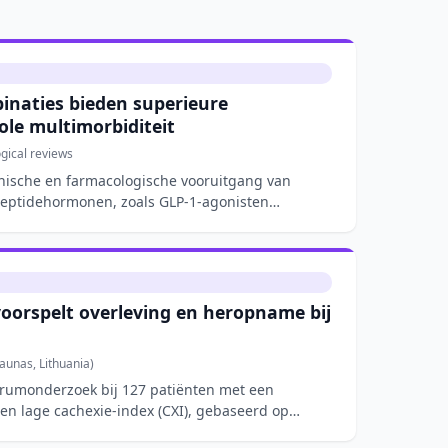
naties bieden superieure
bole multimorbiditeit
ical reviews
linische en farmacologische vooruitgang van
eptidehormonen, zoals GLP-1-agonisten
voorspelt overleving en heropname bij
aunas, Lithuania)
trumonderzoek bij 127 patiënten met een
een lage cachexie-index (CXI), gebaseerd op