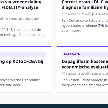
co via vroege daling
Correctie van LDL-C v
 FIDELITY-analyse
diagnose familiaire h
6 augustus 2026
Journal of cl
n of the European Dialysis and
Een Duitse cohortstudie ond
hypercholesterolemie (FH) t
 12.143) toont aan dat de
voor lipopro
ten met type 2-diabetes en
HARTFALEN
ing op KDIGO-CGA bij
Dapagliflozin kostene
economische evaluati
5 augustus 2026
Lancet regi
modynamische uitbreiding
Een kosten-utility-analyse in
erziekte door
toegevoegd aan standaardther
Op basis van d