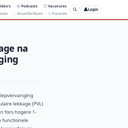
ideo’s
Podcasts
Vacatures
👤
Login
iekte
Atriumfibrilleren
Preventie
kage na
ging
sklepvervanging
laire lekkage (PVL)
n fors hogere 1-
e functionele