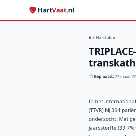
Hart
Vaat
.nl
Hartfalen
TRIPLACE-
transkath
Geplaatst:
23 maart 2
In het internationa
(TTVR) bij 394 pati
onderzocht. Matige 
jaarssterfte (39,7%