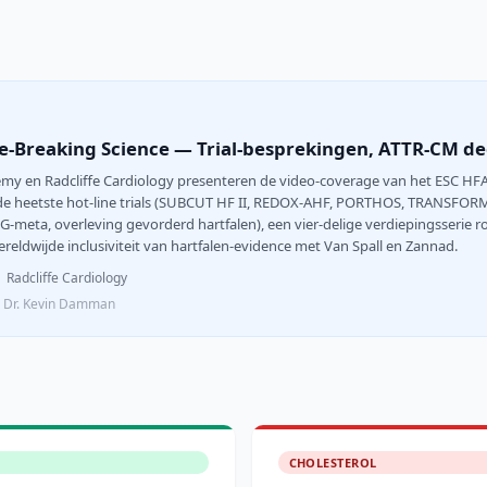
e-Breaking Science — Trial-besprekingen, ATTR-CM de
emy en Radcliffe Cardiology presenteren de video-coverage van het ESC HFA 
de heetste hot-line trials (SUBCUT HF II, REDOX-AHF, PORTHOS, TRANSFO
-meta, overleving gevorderd hartfalen), een vier-delige verdiepingsserie
reldwijde inclusiviteit van hartfalen-evidence met Van Spall en Zannad.
Radcliffe Cardiology
l, Dr. Kevin Damman
CHOLESTEROL