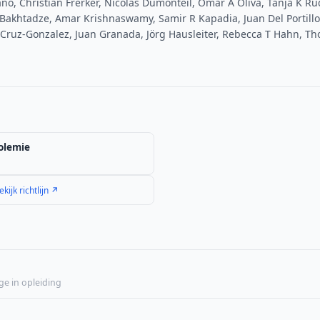
no, Christian Frerker, Nicolas Dumonteil, Omar A Oliva, Tanja K Ru
 Bakhtadze, Amar Krishnaswamy, Samir R Kapadia, Juan Del Portill
o Cruz-Gonzalez, Juan Granada, Jörg Hausleiter, Rebecca T Hahn, T
olemie
ekijk richtlijn ↗
ge in opleiding