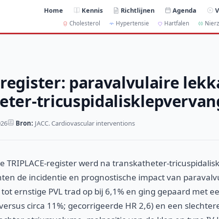
Home
Kennis
Richtlijnen
Agenda
V
Cholesterol
Hypertensie
Hartfalen
Nierz
register: paravalvulaire lek
eter-tricuspidalisklepvervan
026
Bron:
JACC. Cardiovascular interventions
le TRIPLACE-register werd na transkatheter-tricuspidali
ënten de incidentie en prognostische impact van paravalvu
tot ernstige PVL trad op bij 6,1% en ging gepaard met ee
 versus circa 11%; gecorrigeerde HR 2,6) en een slechter