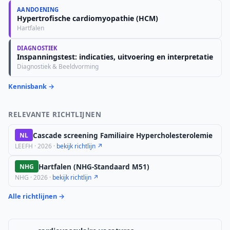
AANDOENING
Hypertrofische cardiomyopathie (HCM)
Hartfalen
DIAGNOSTIEK
Inspanningstest: indicaties, uitvoering en interpretatie
Diagnostiek & Beeldvorming
Kennisbank →
RELEVANTE RICHTLIJNEN
Cascade screening Familiaire Hypercholesterolemie
NL
LEEFH · 2026 ·
bekijk richtlijn ↗
Hartfalen (NHG-Standaard M51)
NHG
NHG · 2026 ·
bekijk richtlijn ↗
Alle richtlijnen →