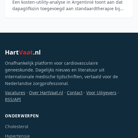
Een kosten-utility-analyse in Argentinië toont aan dat
dapagliflozin toegevoegd aan standaardtherapie bij
chronisch hartfalen kosteneffectief is. Op basis van d
Hart
Vaat
.nl
Onafhankelijk platform voor cardiovasculaire
geneeskunde. Dagelijks nieuws en literatuur uit
internationale medische tijdschriften, vertaald voor de
Nederlandse zorgprofessional.
Vacatures
·
Over HartVaat.nl
·
Contact
·
Voor Uitgevers
·
RSS/API
ONDERWERPEN
Cholesterol
Hypertensie