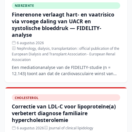
NIERZIEKTE
Finerenone verlaagt hart- en vaatrisico
via vroege daling van UACR en
systolische bloeddruk — FIDELITY-
analyse
6 augustus 2026
Nephrology, dialysis, transplantation : official publication of the
European Dialysis and Transplant Association - European Renal
Association
Een mediationanalyse van de FIDELITY-studie (n =
12.143) toont aan dat de cardiovasculaire winst van
finerenone bij patiënten met type 2-diabetes en
chronische
CHOLESTEROL
Correctie van LDL-C voor lipoproteïne(a)
verbetert diagnose familiaire
hypercholesterolemie
6 augustus 2026
Journal of clinical lipidology