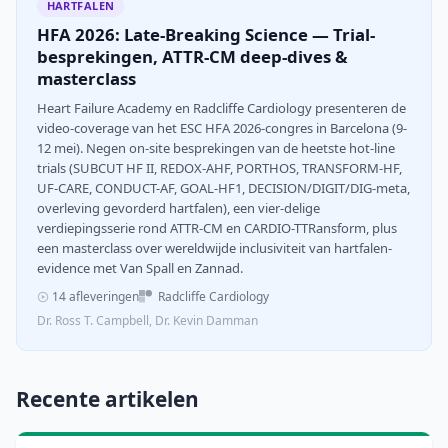
HARTFALEN
HFA 2026: Late-Breaking Science — Trial-
besprekingen, ATTR-CM deep-dives &
masterclass
Heart Failure Academy en Radcliffe Cardiology presenteren de
video-coverage van het ESC HFA 2026-congres in Barcelona (9-
12 mei). Negen on-site besprekingen van de heetste hot-line
trials (SUBCUT HF II, REDOX-AHF, PORTHOS, TRANSFORM-HF,
UF-CARE, CONDUCT-AF, GOAL-HF1, DECISION/DIGIT/DIG-meta,
overleving gevorderd hartfalen), een vier-delige
verdiepingsserie rond ATTR-CM en CARDIO-TTRansform, plus
een masterclass over wereldwijde inclusiviteit van hartfalen-
evidence met Van Spall en Zannad.
14 afleveringen
Radcliffe Cardiology
Dr. Ross T. Campbell, Dr. Kevin Damman
Recente artikelen