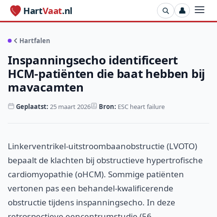
Hart
Vaat
.nl
👤
Hartfalen
Inspanningsecho identificeert
HCM-patiënten die baat hebben bij
mavacamten
Geplaatst:
25 maart 2026
Bron:
ESC heart failure
Linkerventrikel-uitstroombaanobstructie (LVOTO)
bepaalt de klachten bij obstructieve hypertrofische
cardiomyopathie (oHCM). Sommige patiënten
vertonen pas een behandel-kwalificerende
obstructie tijdens inspanningsecho. In deze
retrospectieve eencentrumstudie (56