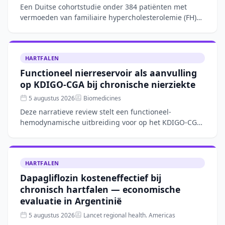
Een Duitse cohortstudie onder 384 patiënten met
vermoeden van familiaire hypercholesterolemie (FH)
toont aan dat het corrigeren van de LDL-C-waarde
voor lipopro
HARTFALEN
Functioneel nierreservoir als aanvulling
op KDIGO-CGA bij chronische nierziekte
5 augustus 2026
Biomedicines
Deze narratieve review stelt een functioneel-
hemodynamische uitbreiding voor op het KDIGO-CGA-
kader voor chronische nierziekte door
nierfunctiereserve (RFR), bl
HARTFALEN
Dapagliflozin kosteneffectief bij
chronisch hartfalen — economische
evaluatie in Argentinië
5 augustus 2026
Lancet regional health. Americas