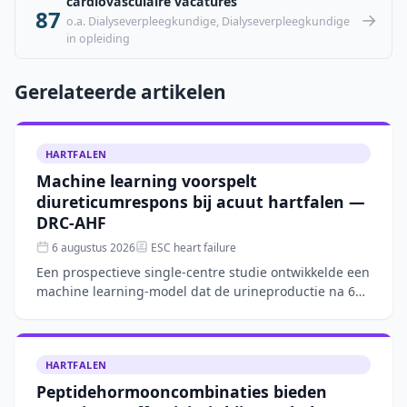
cardiovasculaire vacatures
87
→
o.a. Dialyseverpleegkundige, Dialyseverpleegkundige
in opleiding
Gerelateerde artikelen
HARTFALEN
Machine learning voorspelt
diureticumrespons bij acuut hartfalen —
DRC-AHF
6 augustus 2026
ESC heart failure
Een prospectieve single-centre studie ontwikkelde een
machine learning-model dat de urineproductie na 6
uur intraveneuze furosemide bij acuut hartfalen
nauwkeur
HARTFALEN
Peptidehormooncombinaties bieden