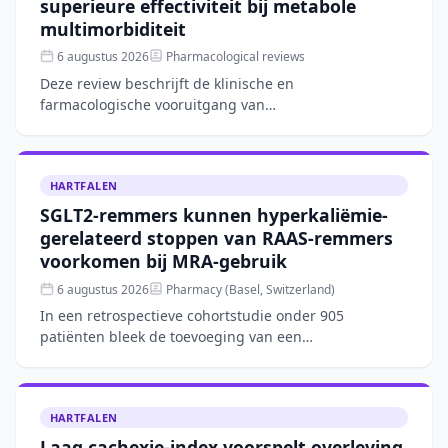
superieure effectiviteit bij metabole
multimorbiditeit
6 augustus 2026
Pharmacological reviews
Deze review beschrijft de klinische en
farmacologische vooruitgang van
combinatietherapieën met peptidehormonen, zoals
GLP-1-agonisten gecombineerd met FGF21- o
HARTFALEN
SGLT2-remmers kunnen hyperkaliëmie-
gerelateerd stoppen van RAAS-remmers
voorkomen bij MRA-gebruik
6 augustus 2026
Pharmacy (Basel, Switzerland)
In een retrospectieve cohortstudie onder 905
patiënten bleek de toevoeging van een
mineralocorticoidreceptorantagonist (MRA) aan RAAS-
remming de kans op hyperka
HARTFALEN
Laag cachexie-index voorspelt overleving