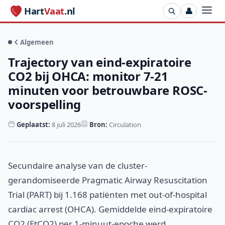
Hart
Vaat
.nl
👤
Algemeen
Trajectory van eind-expiratoire
CO2 bij OHCA: monitor 7-21
minuten voor betrouwbare ROSC-
voorspelling
Geplaatst:
8 juli 2026
Bron:
Circulation
Secundaire analyse van de cluster-
gerandomiseerde Pragmatic Airway Resuscitation
Trial (PART) bij 1.168 patiënten met out-of-hospital
cardiac arrest (OHCA). Gemiddelde eind-expiratoire
CO2 (EtCO2) per 1-minuut-epoche werd