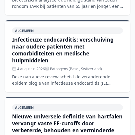
rondom TAVR bij patiënten van 65 jaar en jonger, een
groep waar de richtlijnen nog steeds chirurgische
aorta
ALGEMEEN
Infectieuze endocarditis: verschuiving
naar oudere patiënten met
comorbiditeiten en medische
hulpmiddelen
4 augustus 2026
Pathogens (Basel, Switzerland)
Deze narratieve review schetst de veranderende
epidemiologie van infectieuze endocarditis (IE),
waarbij de patiëntenpopulatie verschuift van jongeren
met aangeb
ALGEMEEN
Nieuwe universele definitie van hartfalen
vervangt vaste EF-cutoffs door
verbeterde, behouden en verminderde