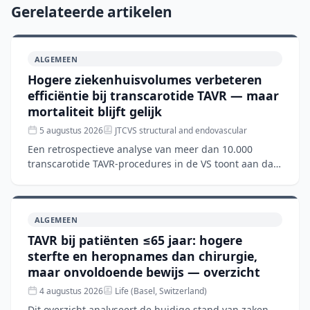
Gerelateerde artikelen
ALGEMEEN
Hogere ziekenhuisvolumes verbeteren
efficiëntie bij transcarotide TAVR — maar
mortaliteit blijft gelijk
5 augustus 2026
JTCVS structural and endovascular
Een retrospectieve analyse van meer dan 10.000
transcarotide TAVR-procedures in de VS toont aan dat
hogere ziekenhuisvolumes gepaard gaan met kortere
verblijfsd
ALGEMEEN
TAVR bij patiënten ≤65 jaar: hogere
sterfte en heropnames dan chirurgie,
maar onvoldoende bewijs — overzicht
4 augustus 2026
Life (Basel, Switzerland)
Dit overzicht analyseert de huidige stand van zaken