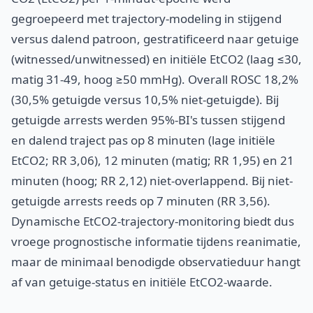
gegroepeerd met trajectory-modeling in stijgend
versus dalend patroon, gestratificeerd naar getuige
(witnessed/unwitnessed) en initiële EtCO2 (laag ≤30,
matig 31-49, hoog ≥50 mmHg). Overall ROSC 18,2%
(30,5% getuigde versus 10,5% niet-getuigde). Bij
getuigde arrests werden 95%-BI's tussen stijgend
en dalend traject pas op 8 minuten (lage initiële
EtCO2; RR 3,06), 12 minuten (matig; RR 1,95) en 21
minuten (hoog; RR 2,12) niet-overlappend. Bij niet-
getuigde arrests reeds op 7 minuten (RR 3,56).
Dynamische EtCO2-trajectory-monitoring biedt dus
vroege prognostische informatie tijdens reanimatie,
maar de minimaal benodigde observatieduur hangt
af van getuige-status en initiële EtCO2-waarde.