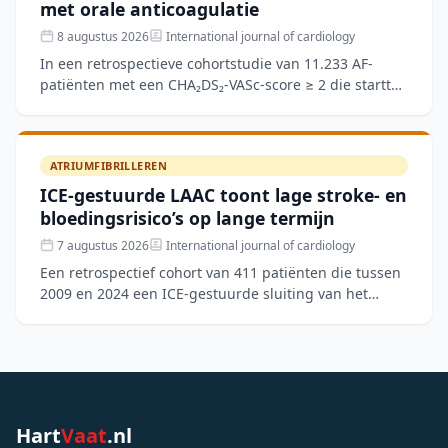
met orale anticoagulatie
8 augustus 2026
International journal of cardiology
In een retrospectieve cohortstudie van 11.233 AF-
patiënten met een CHA₂DS₂-VASc-score ≥ 2 die startten
met orale anticoagulatie, werd de Medication
Adherence Sc
ATRIUMFIBRILLEREN
ICE-gestuurde LAAC toont lage stroke- en
bloedingsrisico’s op lange termijn
7 augustus 2026
International journal of cardiology
Een retrospectief cohort van 411 patiënten die tussen
2009 en 2024 een ICE-gestuurde sluiting van het
linkeratriumappendage (LAAC) ondergingen, toonde
een techn
Hart
Vaat
.nl