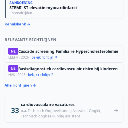
AANDOENING
STEMI: ST-elevatie myocardinfarct
Coronairlijden
Kennisbank →
RELEVANTE RICHTLIJNEN
Cascade screening Familiaire Hypercholesterolemie
NL
LEEFH · 2026 ·
bekijk richtlijn ↗
Basisdiagnostiek cardiovasculair risico bij kinderen
NL
NVK · 2025 ·
bekijk richtlijn ↗
Alle richtlijnen →
cardiovasculaire vacatures
33
→
o.a. Technisch Oogheelkundig Assistent Oogkli,
Technisch oogheelkundig assistent