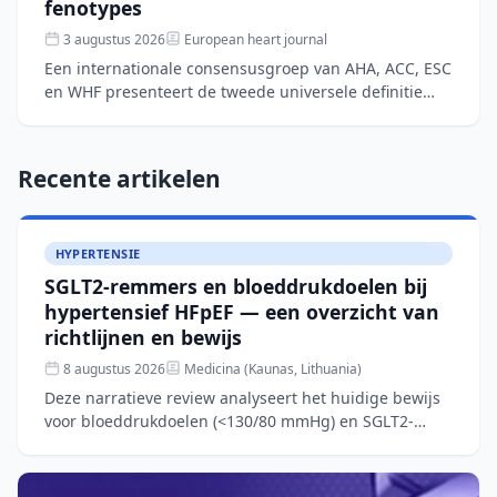
fenotypes
3 augustus 2026
European heart journal
Een internationale consensusgroep van AHA, ACC, ESC
en WHF presenteert de tweede universele definitie
van hartfalen om diagnostische ambiguïteiten en
wereldwijd
Recente artikelen
HYPERTENSIE
SGLT2-remmers en bloeddrukdoelen bij
hypertensief HFpEF — een overzicht van
richtlijnen en bewijs
8 augustus 2026
Medicina (Kaunas, Lithuania)
Deze narratieve review analyseert het huidige bewijs
voor bloeddrukdoelen (<130/80 mmHg) en SGLT2-
remmertherapie bij patiënten met hypertensief
hartfalen met be