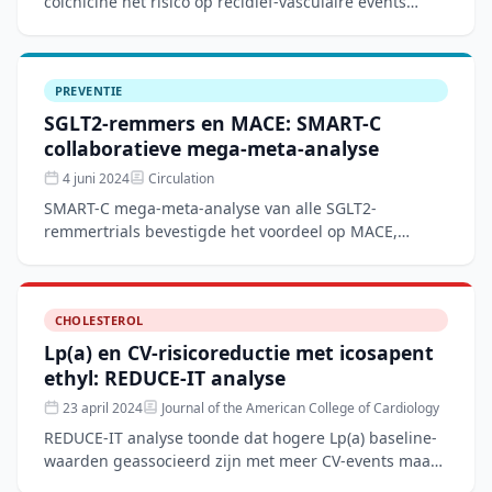
colchicine het risico op recidief-vasculaire events
significant vermindert. Na COLCOT, LoDoCo2 en CLEAR
SYNER
PREVENTIE
SGLT2-remmers en MACE: SMART-C
collaboratieve mega-meta-analyse
4 juni 2024
Circulation
SMART-C mega-meta-analyse van alle SGLT2-
remmertrials bevestigde het voordeel op MACE,
hartfalen en renale uitkomsten over alle
patiëntpopulaties. Dit is de def
CHOLESTEROL
Lp(a) en CV-risicoreductie met icosapent
ethyl: REDUCE-IT analyse
23 april 2024
Journal of the American College of Cardiology
REDUCE-IT analyse toonde dat hogere Lp(a) baseline-
waarden geassocieerd zijn met meer CV-events maar
dat het voordeel van icosapent ethyl onafhankelijk is