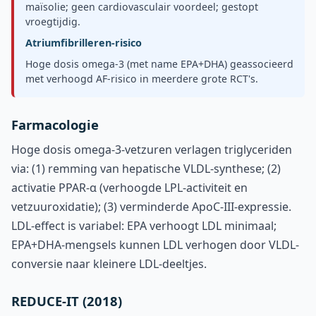
maïsolie; geen cardiovasculair voordeel; gestopt
vroegtijdig.
Atriumfibrilleren-risico
Hoge dosis omega-3 (met name EPA+DHA) geassocieerd
met verhoogd AF-risico in meerdere grote RCT's.
Farmacologie
Hoge dosis omega-3-vetzuren verlagen triglyceriden
via: (1) remming van hepatische VLDL-synthese; (2)
activatie PPAR-α (verhoogde LPL-activiteit en
vetzuuroxidatie); (3) verminderde ApoC-III-expressie.
LDL-effect is variabel: EPA verhoogt LDL minimaal;
EPA+DHA-mengsels kunnen LDL verhogen door VLDL-
conversie naar kleinere LDL-deeltjes.
REDUCE-IT (2018)