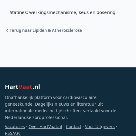
Statines: werkingsmechanisme, keus en dosering
Terug naar Lipiden & Atherosclerose
Hart
Vaat
.nl
Onafhankelijk platform voor cardiovasculaire
geneeskunde. Dagelijks nieuws en literatuur uit
internationale medische tijdschriften, vertaald voor de
Nederlandse zorgprofessional.
Vacatures
·
Over HartVaat.nl
·
Contact
·
Voor Uitgevers
·
RSS/API