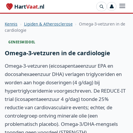
Hart
Vaat
.nl
👤
Kennis
›
Lipiden & Atherosclerose
›
Omega-3-vetzuren in de
cardiologie
GENEESMIDDEL
Omega-3-vetzuren in de cardiologie
Omega-3-vetzuren (eicosapentaeenzuur EPA en
docosahexaeenzuur DHA) verlagen triglyceriden en
worden aan hoge doseringen (4 g/dag) bij
hypertriglyceridemie voorgeschreven. De REDUCE-IT
trial (icosapentaeenzuur 4 g/dag) toonde 25%
reductie van cardiovasculaire events; echter, de
controlegroep ontving minerale olie (een
problematisch placebo). Omega-3/DHA-mengsels
toonden geen voordeel (STRENGTH).