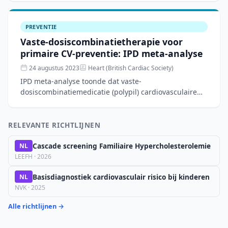
van L
PREVENTIE
Vaste-dosiscombinatietherapie voor
primaire CV-preventie: IPD meta-analyse
24 augustus 2023
Heart (British Cardiac Society)
IPD meta-analyse toonde dat vaste-
dosiscombinatiemedicatie (polypil) cardiovasculaire
events vermindert in primaire preventie, consistent
over leeftijdsgroepen.
RELEVANTE RICHTLIJNEN
Cascade screening Familiaire Hypercholesterolemie
NL
LEEFH · 2026
Basisdiagnostiek cardiovasculair risico bij kinderen
NL
NVK · 2025
Alle richtlijnen →