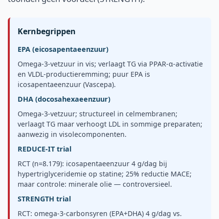
Kernbegrippen
EPA (eicosapentaeenzuur)
Omega-3-vetzuur in vis; verlaagt TG via PPAR-α-activatie
en VLDL-productieremming; puur EPA is
icosapentaeenzuur (Vascepa).
DHA (docosahexaeenzuur)
Omega-3-vetzuur; structureel in celmembranen;
verlaagt TG maar verhoogt LDL in sommige preparaten;
aanwezig in visolecomponenten.
REDUCE-IT trial
RCT (n=8.179): icosapentaeenzuur 4 g/dag bij
hypertriglyceridemie op statine; 25% reductie MACE;
maar controle: minerale olie — controversieel.
STRENGTH trial
RCT: omega-3-carbonsyren (EPA+DHA) 4 g/dag vs.