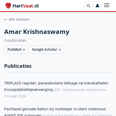
Hart
Vaat
.nl
👤
← Alle mensen
Amar Krishnaswamy
3 publicaties
PubMed →
Google Scholar →
Publicaties
TRIPLACE-register: paravalvulaire lekkage na transkatheter-
tricuspidalisklepvervanging
JACC. Cardiovascular interventions ·
23 maart 2026
Paclitaxel-gecoate ballon bij multilayer in-stent restenose:
AGENT IDE subgroep
Journal of the American College of Cardiology