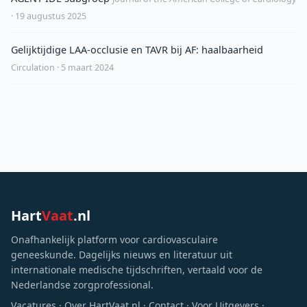
· 19 augustus 2025
Gelijktijdige LAA-occlusie en TAVR bij AF: haalbaarheid
Circulation · 5 maart 2024
Hart
Vaat
.nl
Onafhankelijk platform voor cardiovasculaire
geneeskunde. Dagelijks nieuws en literatuur uit
internationale medische tijdschriften, vertaald voor de
Nederlandse zorgprofessional.
Vacatures
·
Over HartVaat.nl
·
Contact
·
Voor Uitgevers
·