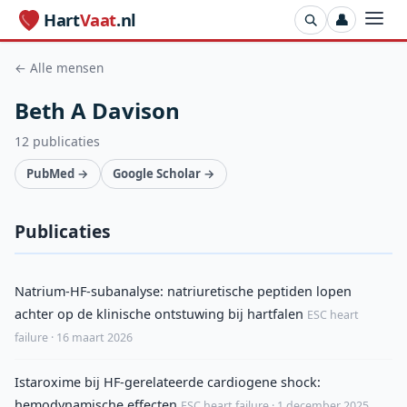
Hart
Vaat
.nl
👤
← Alle mensen
Beth A Davison
12 publicaties
PubMed →
Google Scholar →
Publicaties
Natrium-HF-subanalyse: natriuretische peptiden lopen
achter op de klinische ontstuwing bij hartfalen
ESC heart
failure · 16 maart 2026
Istaroxime bij HF-gerelateerde cardiogene shock:
hemodynamische effecten
ESC heart failure · 1 december 2025