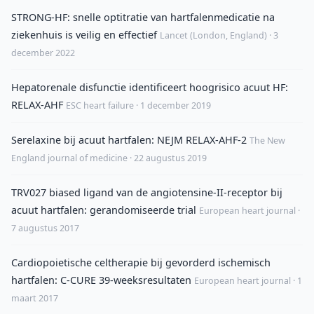
STRONG-HF: snelle optitratie van hartfalenmedicatie na
ziekenhuis is veilig en effectief
Lancet (London, England) · 3
december 2022
Hepatorenale disfunctie identificeert hoogrisico acuut HF:
RELAX-AHF
ESC heart failure · 1 december 2019
Serelaxine bij acuut hartfalen: NEJM RELAX-AHF-2
The New
England journal of medicine · 22 augustus 2019
TRV027 biased ligand van de angiotensine-II-receptor bij
acuut hartfalen: gerandomiseerde trial
European heart journal ·
7 augustus 2017
Cardiopoietische celtherapie bij gevorderd ischemisch
hartfalen: C-CURE 39-weeksresultaten
European heart journal · 1
maart 2017