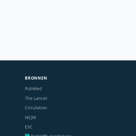
BRONNEN
PubMed
The Lancet
Circulation
NEJM
ESC