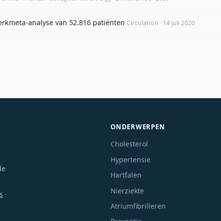
erkmeta-analyse van 52.816 patiënten
Circulation · 14 juli 2020
ONDERWERPEN
Cholesterol
Hypertensie
de
Hartfalen
Nierziekte
s
·
Atriumfibrilleren