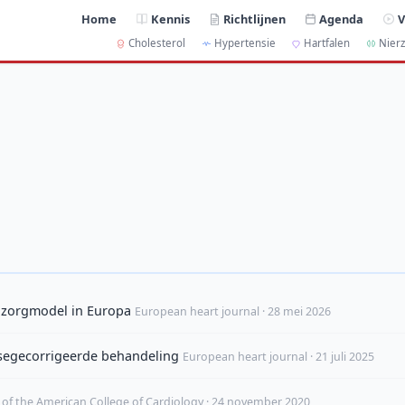
Home
Kennis
Richtlijnen
Agenda
V
Cholesterol
Hypertensie
Hartfalen
Nierz
 zorgmodel in Europa
European heart journal · 28 mei 2026
ksegecorrigeerde behandeling
European heart journal · 21 juli 2025
 of the American College of Cardiology · 24 november 2020