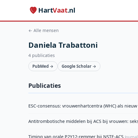
Hart
Vaat
.nl
← Alle mensen
Daniela Trabattoni
4 publicaties
PubMed →
Google Scholar →
Publicaties
ESC-consensus: vrouwenhartcentra (WHC) als nieuw
Antitrombotische middelen bij ACS bij vrouwen: se
Timing van orale P2Y12-remmer bij NSTE-ACS
Journal