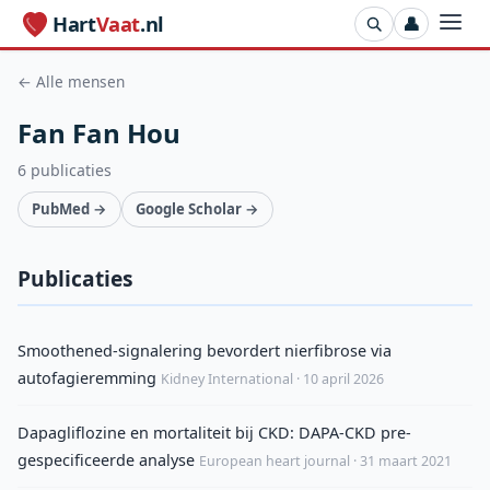
Hart
Vaat
.nl
👤
← Alle mensen
Fan Fan Hou
6 publicaties
PubMed →
Google Scholar →
Publicaties
Smoothened-signalering bevordert nierfibrose via
autofagieremming
Kidney International · 10 april 2026
Dapagliflozine en mortaliteit bij CKD: DAPA-CKD pre-
gespecificeerde analyse
European heart journal · 31 maart 2021