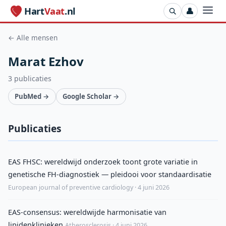
Hart
Vaat
.nl
👤
← Alle mensen
Marat Ezhov
3 publicaties
PubMed →
Google Scholar →
Publicaties
EAS FHSC: wereldwijd onderzoek toont grote variatie in
genetische FH-diagnostiek — pleidooi voor standaardisatie
European journal of preventive cardiology · 4 juni 2026
EAS-consensus: wereldwijde harmonisatie van
lipidenklinieken
Atherosclerosis · 4 juni 2026