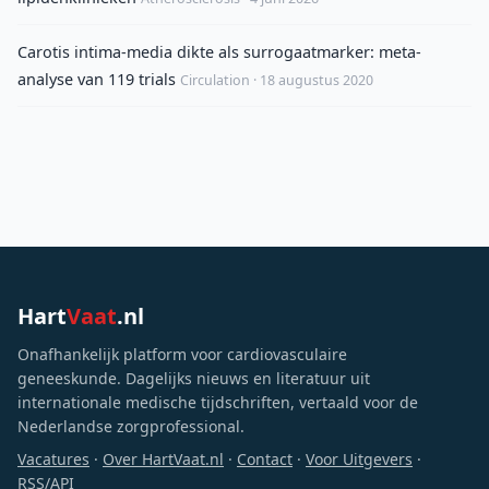
Carotis intima-media dikte als surrogaatmarker: meta-
analyse van 119 trials
Circulation · 18 augustus 2020
Hart
Vaat
.nl
Onafhankelijk platform voor cardiovasculaire
geneeskunde. Dagelijks nieuws en literatuur uit
internationale medische tijdschriften, vertaald voor de
Nederlandse zorgprofessional.
Vacatures
·
Over HartVaat.nl
·
Contact
·
Voor Uitgevers
·
RSS/API