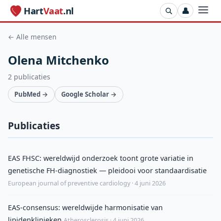
Hart
Vaat
.nl
👤
← Alle mensen
Olena Mitchenko
2 publicaties
PubMed →
Google Scholar →
Publicaties
EAS FHSC: wereldwijd onderzoek toont grote variatie in
genetische FH-diagnostiek — pleidooi voor standaardisatie
European journal of preventive cardiology · 4 juni 2026
EAS-consensus: wereldwijde harmonisatie van
lipidenklinieken
Atherosclerosis · 4 juni 2026