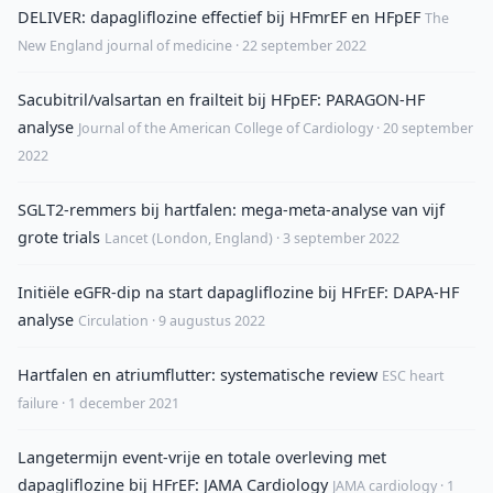
DELIVER: dapagliflozine effectief bij HFmrEF en HFpEF
The
New England journal of medicine · 22 september 2022
Sacubitril/valsartan en frailteit bij HFpEF: PARAGON-HF
analyse
Journal of the American College of Cardiology · 20 september
2022
SGLT2-remmers bij hartfalen: mega-meta-analyse van vijf
grote trials
Lancet (London, England) · 3 september 2022
Initiële eGFR-dip na start dapagliflozine bij HFrEF: DAPA-HF
analyse
Circulation · 9 augustus 2022
Hartfalen en atriumflutter: systematische review
ESC heart
failure · 1 december 2021
Langetermijn event-vrije en totale overleving met
dapagliflozine bij HFrEF: JAMA Cardiology
JAMA cardiology · 1