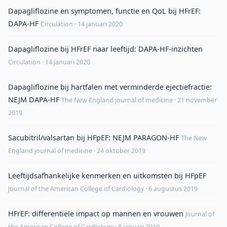
Dapagliflozine en symptomen, functie en QoL bij HFrEF:
DAPA-HF
Circulation · 14 januari 2020
Dapagliflozine bij HFrEF naar leeftijd: DAPA-HF-inzichten
Circulation · 14 januari 2020
Dapagliflozine bij hartfalen met verminderde ejectiefractie:
NEJM DAPA-HF
The New England journal of medicine · 21 november
2019
Sacubitril/valsartan bij HFpEF: NEJM PARAGON-HF
The New
England journal of medicine · 24 oktober 2019
Leeftijdsafhankelijke kenmerken en uitkomsten bij HFpEF
Journal of the American College of Cardiology · 6 augustus 2019
HFrEF: differentiële impact op mannen en vrouwen
Journal of
the American College of Cardiology · 8 januari 2019