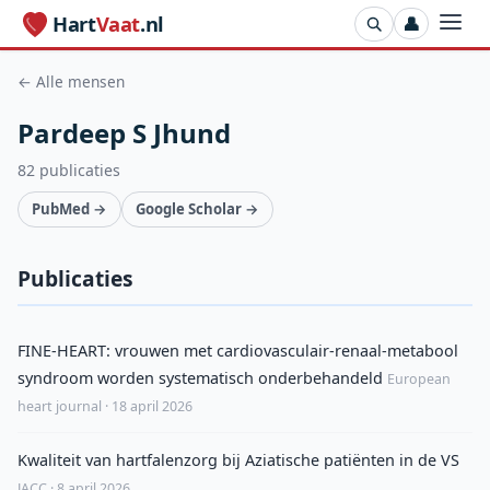
Hart
Vaat
.nl
👤
← Alle mensen
Pardeep S Jhund
82 publicaties
PubMed →
Google Scholar →
Publicaties
FINE-HEART: vrouwen met cardiovasculair-renaal-metabool
syndroom worden systematisch onderbehandeld
European
heart journal · 18 april 2026
Kwaliteit van hartfalenzorg bij Aziatische patiënten in de VS
JACC · 8 april 2026