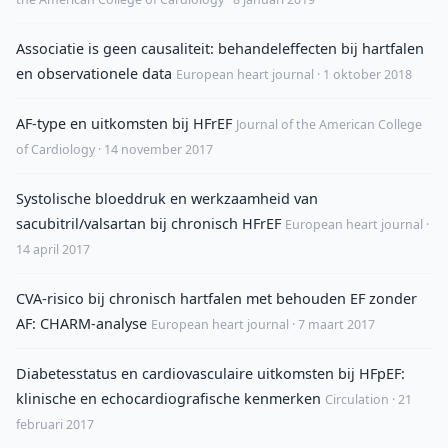
Associatie is geen causaliteit: behandeleffecten bij hartfalen
en observationele data
European heart journal · 1 oktober 2018
AF-type en uitkomsten bij HFrEF
Journal of the American College
of Cardiology · 14 november 2017
Systolische bloeddruk en werkzaamheid van
sacubitril/valsartan bij chronisch HFrEF
European heart journal ·
14 april 2017
CVA-risico bij chronisch hartfalen met behouden EF zonder
AF: CHARM-analyse
European heart journal · 7 maart 2017
Diabetesstatus en cardiovasculaire uitkomsten bij HFpEF:
klinische en echocardiografische kenmerken
Circulation · 21
februari 2017