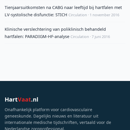
Tienjaarsuitkomsten na CABG naar leeftijd bij hartfalen met
LV-systolische disfunctie: STICH
Circulation · 1 november 2016
Klinische verslechtering van poliklinisch behandeld
hartfalen: PARADIGM-HF-analyse
Circulation · 7 juni 2016
Hart
Vaat
.nl
Onafhankelijk platform voor cardiovasculaire
geneeskunde. Dagelijks nieuws en literatuur uit
internationale medische tijdschriften, vertaald voor de
Nederlandse zorgprofessional.