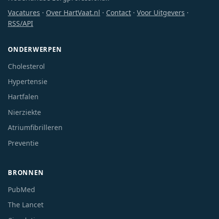
Vacatures
·
Over HartVaat.nl
·
Contact
·
Voor Uitgevers
·
RSS/API
ONDERWERPEN
Cholesterol
Hypertensie
Hartfalen
Nierziekte
Atriumfibrilleren
Preventie
BRONNEN
PubMed
The Lancet