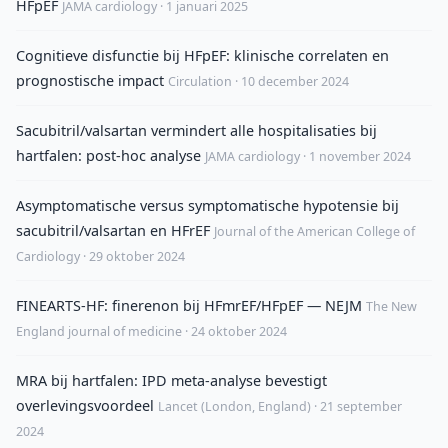
HFpEF
JAMA cardiology · 1 januari 2025
Cognitieve disfunctie bij HFpEF: klinische correlaten en
prognostische impact
Circulation · 10 december 2024
Sacubitril/valsartan vermindert alle hospitalisaties bij
hartfalen: post-hoc analyse
JAMA cardiology · 1 november 2024
Asymptomatische versus symptomatische hypotensie bij
sacubitril/valsartan en HFrEF
Journal of the American College of
Cardiology · 29 oktober 2024
FINEARTS-HF: finerenon bij HFmrEF/HFpEF — NEJM
The New
England journal of medicine · 24 oktober 2024
MRA bij hartfalen: IPD meta-analyse bevestigt
overlevingsvoordeel
Lancet (London, England) · 21 september
2024