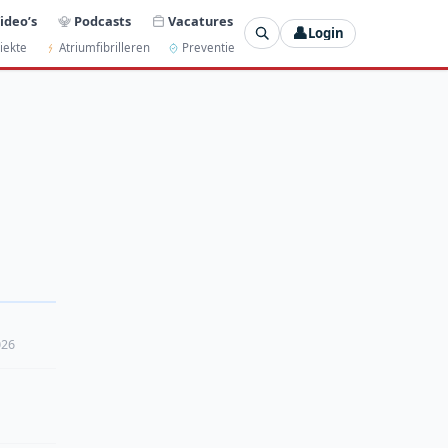
ideo’s
Podcasts
Vacatures
👤
Login
iekte
Atriumfibrilleren
Preventie
026