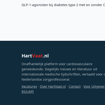
GLP-1-agonisten bij diabetes type 2 met en zonder 
Hart
Vaat
.nl
Onafhankelijk platform voor cardiovasculaire
geneeskunde. Dagelijks nieuws en literatuur uit
internationale medische tijdschriften, vertaald voor 
Nederlandse zorgprofessional.
Vacatures
·
Over HartVaat.nl
·
Contact
·
Voor Uitgever
RSS/API