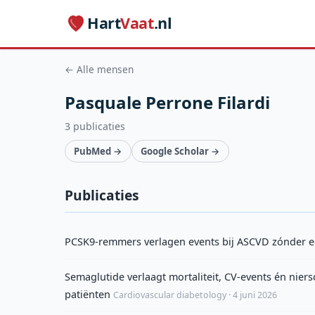
Hart
Vaat
.nl
← Alle mensen
Pasquale Perrone Filardi
3 publicaties
PubMed →
Google Scholar →
Publicaties
PCSK9-remmers verlagen events bij ASCVD zónder eer
Semaglutide verlaagt mortaliteit, CV-events én nier
patiënten
Cardiovascular diabetology · 4 juni 2026