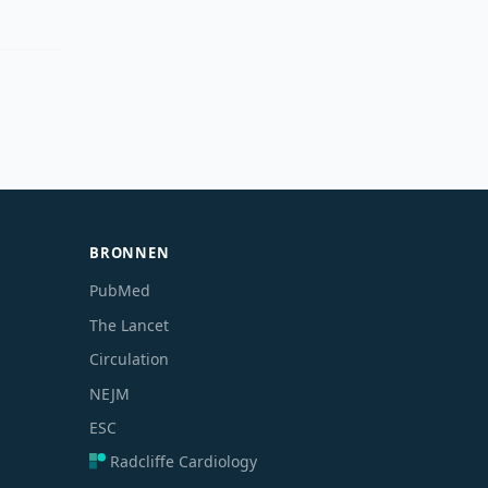
BRONNEN
PubMed
The Lancet
Circulation
NEJM
ESC
Radcliffe Cardiology