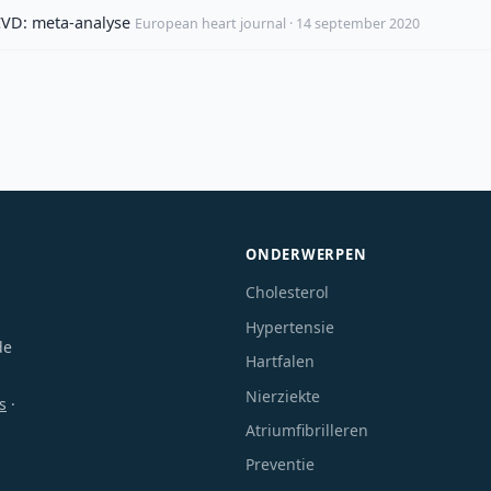
CVD: meta-analyse
European heart journal · 14 september 2020
ONDERWERPEN
Cholesterol
Hypertensie
de
Hartfalen
Nierziekte
s
·
Atriumfibrilleren
Preventie