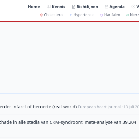
Home
Kennis
Richtlijnen
Agenda
V
Cholesterol
Hypertensie
Hartfalen
Nierz
der infarct of beroerte (real-world)
European heart journal · 13 juli 2
schade in alle stadia van CKM-syndroom: meta-analyse van 39.204