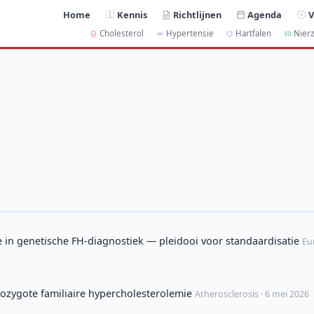
Home
Kennis
Richtlijnen
Agenda
V
Cholesterol
Hypertensie
Hartfalen
Nierz
e in genetische FH-diagnostiek — pleidooi voor standaardisatie
Eu
erozygote familiaire hypercholesterolemie
Atherosclerosis · 6 mei 2026