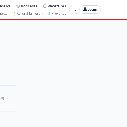
ideo’s
Podcasts
Vacatures
👤
Login
iekte
Atriumfibrilleren
Preventie
ropean