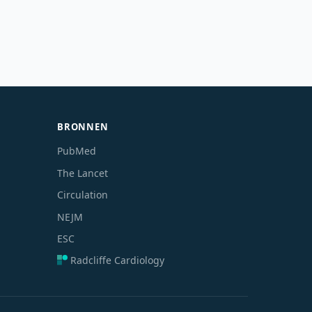
BRONNEN
PubMed
The Lancet
Circulation
NEJM
ESC
Radcliffe Cardiology