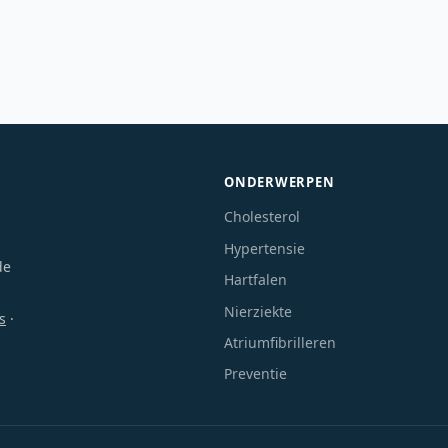
ONDERWERPEN
Cholesterol
Hypertensie
de
Hartfalen
Nierziekte
s
·
Atriumfibrilleren
Preventie