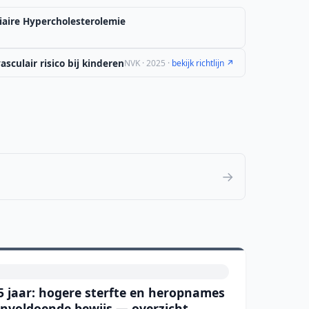
iaire Hypercholesterolemie
sculair risico bij kinderen
NVK · 2025 ·
bekijk richtlijn ↗
→
5 jaar: hogere sterfte en heropnames
onvoldoende bewijs — overzicht