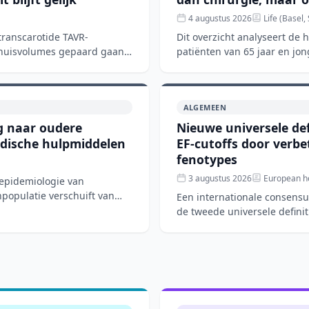
4 augustus 2026
Life (Basel,
transcarotide TAVR-
Dit overzicht analyseert de
nhuisvolumes gepaard gaan
patiënten van 65 jaar en jon
chirurgische aorta
ALGEMEEN
ng naar oudere
Nieuwe universele def
edische hulpmiddelen
EF-cutoffs door verb
fenotypes
3 augustus 2026
European he
 epidemiologie van
npopulatie verschuift van
Een internationale consens
de tweede universele defini
en wereldwijd