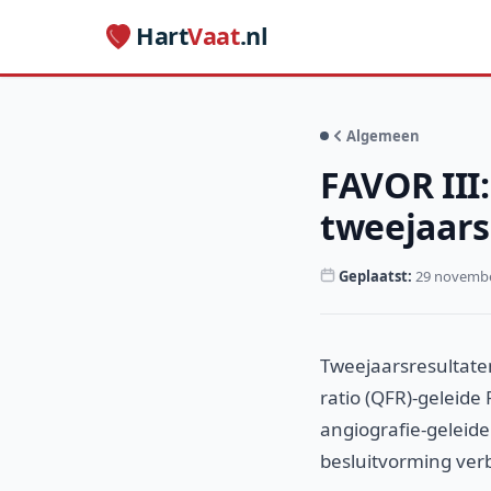
Hart
Vaat
.nl
Algemeen
FAVOR III
tweejaar
Geplaatst:
29 novembe
Tweejaarsresultate
ratio (QFR)-geleide
angiografie-geleide
besluitvorming verb