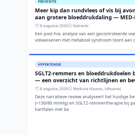
PREVENTIE
Meer kip dan rundvlees of vis bij av
aan grotere bloeddrukdaling — MED
8 augustus 2026
Nutrients
Een post-hoc analyse van een gecontroleerde voed
volwassenen met metabool syndroom toont aan 
dieetpatroon over 12 weken
HYPERTENSIE
SGLT2-remmers en bloeddrukdoelen bi
— een overzicht van richtlijnen en be
8 augustus 2026
Medicina (Kaunas, Lithuania)
Deze narratieve review analyseert het huidige b
(<130/80 mmHg) en SGLT2-remmertherapie bij pa
hartfalen met be