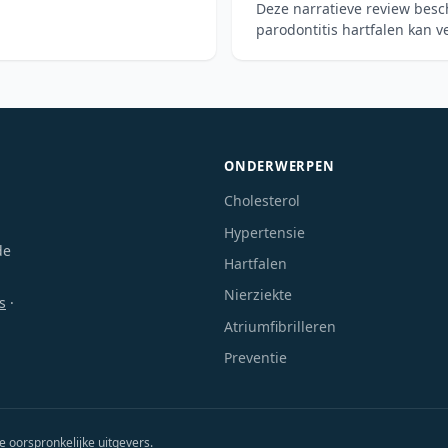
Deze narratieve review bes
parodontitis hartfalen kan v
microbiële verschuivin
ONDERWERPEN
Cholesterol
Hypertensie
de
Hartfalen
Nierziekte
s
·
Atriumfibrilleren
Preventie
e oorspronkelijke uitgevers.