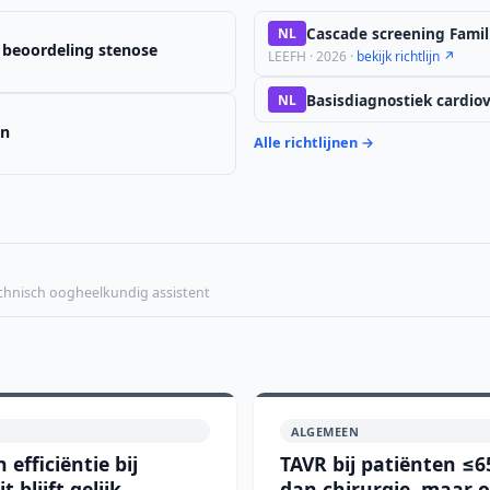
Cascade screening Famil
NL
e beoordeling stenose
LEEFH · 2026 ·
bekijk richtlijn ↗
Basisdiagnostiek cardiova
NL
en
Alle richtlijnen →
echnisch oogheelkundig assistent
ALGEMEEN
efficiëntie bij
TAVR bij patiënten ≤6
blijft gelijk
dan chirurgie, maar 