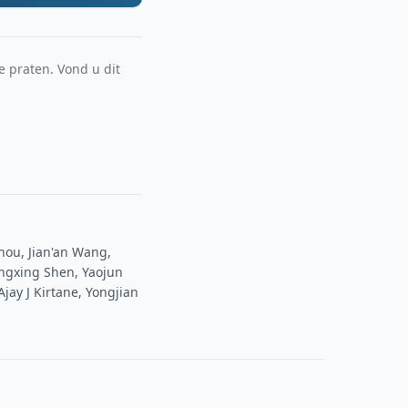
e praten. Vond u dit
hou, Jian'an Wang,
engxing Shen, Yaojun
jay J Kirtane, Yongjian