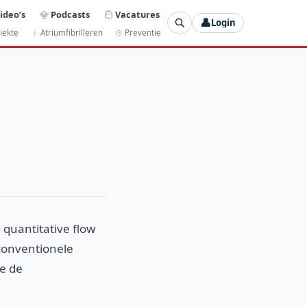
ideo’s
Podcasts
Vacatures
👤
Login
iekte
Atriumfibrilleren
Preventie
quantitative flow
 conventionele
ie de