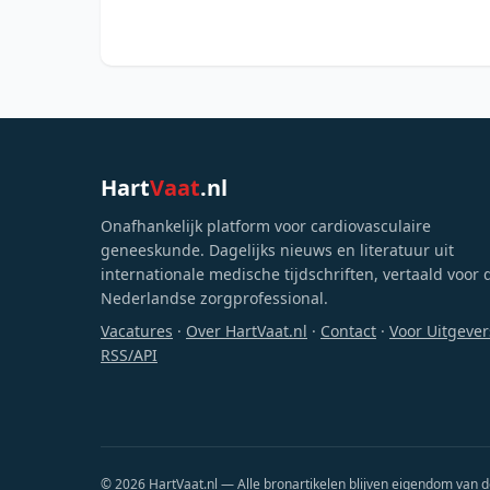
Hart
Vaat
.nl
Onafhankelijk platform voor cardiovasculaire
geneeskunde. Dagelijks nieuws en literatuur uit
internationale medische tijdschriften, vertaald voor 
Nederlandse zorgprofessional.
Vacatures
·
Over HartVaat.nl
·
Contact
·
Voor Uitgever
RSS/API
© 2026 HartVaat.nl — Alle bronartikelen blijven eigendom van d