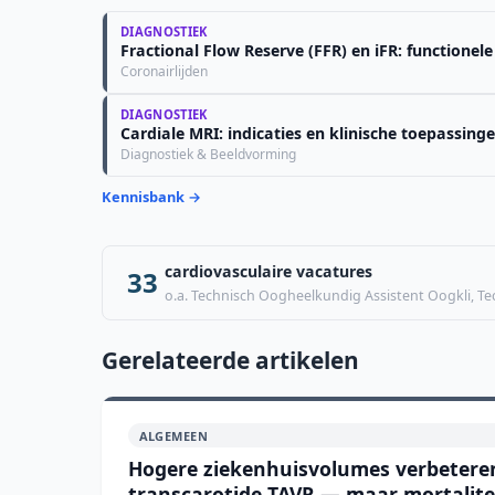
DIAGNOSTIEK
Fractional Flow Reserve (FFR) en iFR: functionel
Coronairlijden
DIAGNOSTIEK
Cardiale MRI: indicaties en klinische toepassing
Diagnostiek & Beeldvorming
Kennisbank →
cardiovasculaire vacatures
33
o.a. Technisch Oogheelkundig Assistent Oogkli, T
Gerelateerde artikelen
ALGEMEEN
Hogere ziekenhuisvolumes verbeteren 
transcarotide TAVR — maar mortaliteit 