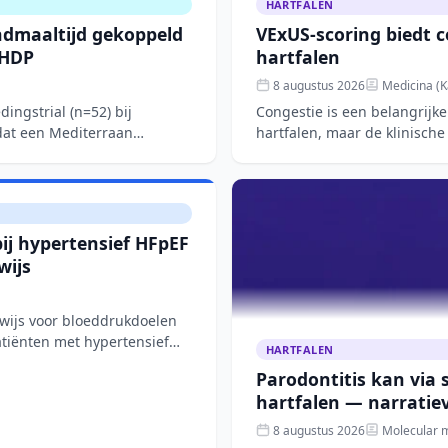
HARTFALEN
ondmaaltijd gekoppeld
VExUS-scoring biedt c
-HDP
hartfalen
8 augustus 2026
Medicina (K
ingstrial (n=52) bij
Congestie is een belangrijk
dat een Mediterraan
hartfalen, maar de klinische 
overzicht bespreekt
j hypertensief HFpEF
wijs
ewijs voor bloeddrukdoelen
tiënten met hypertensief
HARTFALEN
Parodontitis kan via
hartfalen — narratie
8 augustus 2026
Molecular m