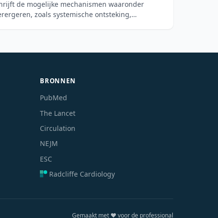
chrijft de mogelijke mechanismen waaronder
erergeren, zoals systemische ontsteking,
BRONNEN
PubMed
The Lancet
Circulation
NEJM
ESC
Radcliffe Cardiology
Gemaakt met ❤️ voor de professional