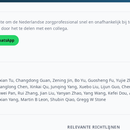
e om de Nederlandse zorgprofessional snel en onafhankelijk bij t
s door het te delen met een collega.
atsApp
xian Tu, Changdong Guan, Zening Jin, Bo Yu, Guosheng Fu, Yujie Z
ianglong Chen, Xinkai Qu, Junqing Yang, Xuebo Liu, Lijun Guo, Ch
ei Pan, Rui Zhang, Jian Liu, Yanyan Zhao, Yang Wang, Kefei Dou, A
xian Yang, Martin B Leon, Shubin Qiao, Gregg W Stone
RELEVANTE RICHTLIJNEN