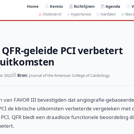
Home
Kennis
Richtlijnen
Agenda
V
Cholesterol
Hypertensie
Hartfalen
Nierz
: QFR-geleide PCI verbetert
suitkomsten
r 2022
Bron:
Journal of the American College of Cardiology
n van FAVOR III bevestigden dat angiografie-gebaseerde 
 PCI de klinische uitkomsten verbeterde vergeleken met
 PCI. QFR biedt een draadloze functionele beoordeling d
etert.