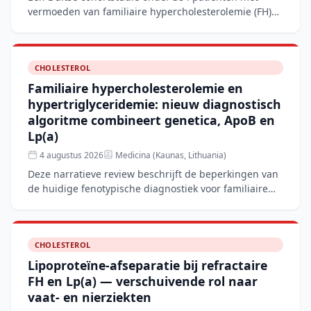
vermoeden van familiaire hypercholesterolemie (FH)
toont aan dat het corrigeren van de LDL-C-waarde
voor lipopro
CHOLESTEROL
Familiaire hypercholesterolemie en
hypertriglyceridemie: nieuw diagnostisch
algoritme combineert genetica, ApoB en
Lp(a)
4 augustus 2026
Medicina (Kaunas, Lithuania)
Deze narratieve review beschrijft de beperkingen van
de huidige fenotypische diagnostiek voor familiaire
hypercholesterolemie (FH) en hypertriglyceridemie
(FHTG
CHOLESTEROL
Lipoproteïne-afseparatie bij refractaire
FH en Lp(a) — verschuivende rol naar
vaat- en nierziekten