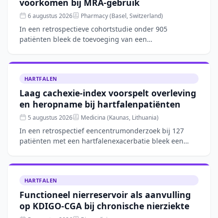
voorkomen bij MRA-gebruik
6 augustus 2026
Pharmacy (Basel, Switzerland)
In een retrospectieve cohortstudie onder 905
patiënten bleek de toevoeging van een
mineralocorticoidreceptorantagonist (MRA) aan RAAS-
remming de kans op hyperka
HARTFALEN
Laag cachexie-index voorspelt overleving
en heropname bij hartfalenpatiënten
5 augustus 2026
Medicina (Kaunas, Lithuania)
In een retrospectief eencentrumonderzoek bij 127
patiënten met een hartfalenexacerbatie bleek een
lage cachexie-index (CXI), gebaseerd op spiermassa,
albumine e
HARTFALEN
Functioneel nierreservoir als aanvulling
op KDIGO-CGA bij chronische nierziekte