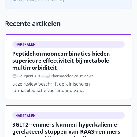
Recente artikelen
HARTFALEN
Peptidehormooncombinaties bieden
superieure effectiviteit bij metabole
multimorbiditeit
6 augustus 2026
Pharmacological reviews
Deze review beschrijft de klinische en
farmacologische vooruitgang van
combinatietherapieën met peptidehormonen, zoals
GLP-1-agonisten gecombineerd met FGF21- o
HARTFALEN
SGLT2-remmers kunnen hyperkaliëmie-
gerelateerd stoppen van RAAS-remmers