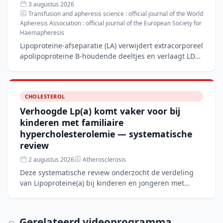
3 augustus 2026
Transfusion and apheresis science : official journal of the World
Apheresis Association : official journal of the European Society for
Haemapheresis
Lipoproteïne-afseparatie (LA) verwijdert extracorporeel
apolipoproteïne B-houdende deeltjes en verlaagt LDL-
C en Lp(a) met 60–80%, wat het nog steeds de standaa
CHOLESTEROL
Verhoogde Lp(a) komt vaker voor bij
kinderen met familiaire
hypercholesterolemie — systematische
review
2 augustus 2026
Atherosclerosis
Deze systematische review onderzocht de verdeling
van Lipoproteïne(a) bij kinderen en jongeren met
familiaire hypercholesterolemie (FH) in vergelijking
met niet
Gerelateerd videoprogramma