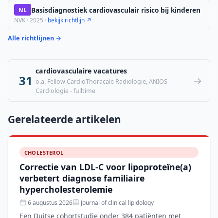
Basisdiagnostiek cardiovasculair risico bij kinderen
NL
NVK · 2025 ·
bekijk richtlijn ↗
Alle richtlijnen →
cardiovasculaire vacatures
31
→
o.a. Fellow CardioThoracale Radiologie, ANIOS
Cardiologie - fulltime
Gerelateerde artikelen
CHOLESTEROL
Correctie van LDL-C voor lipoproteïne(a)
verbetert diagnose familiaire
hypercholesterolemie
6 augustus 2026
Journal of clinical lipidology
Een Duitse cohortstudie onder 384 patiënten met