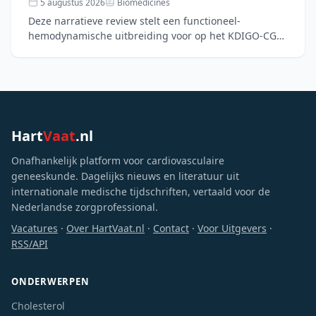
5 augustus 2026
Biomedicines
Deze narratieve review stelt een functioneel-
hemodynamische uitbreiding voor op het KDIGO-CGA-
kader voor chronische nierziekte door
nierfunctiereserve (RFR), bl
Hart
Vaat
.nl
Onafhankelijk platform voor cardiovasculaire
geneeskunde. Dagelijks nieuws en literatuur uit
internationale medische tijdschriften, vertaald voor de
Nederlandse zorgprofessional.
Vacatures
·
Over HartVaat.nl
·
Contact
·
Voor Uitgevers
·
RSS/API
ONDERWERPEN
Cholesterol