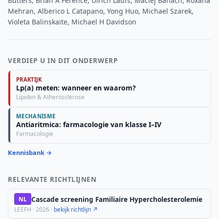
Butters, Brian A Ference, Ulrich Laufs, Maciej Banach, Roxana
Mehran, Alberico L Catapano, Yong Huo, Michael Szarek,
Violeta Balinskaite, Michael H Davidson
VERDIEP U IN DIT ONDERWERP
PRAKTIJK
Lp(a) meten: wanneer en waarom?
Lipiden & Atherosclerose
MECHANISME
Antiaritmica: farmacologie van klasse I–IV
Farmacologie
Kennisbank →
RELEVANTE RICHTLIJNEN
Cascade screening Familiaire Hypercholesterolemie
NL
LEEFH · 2026 ·
bekijk richtlijn ↗