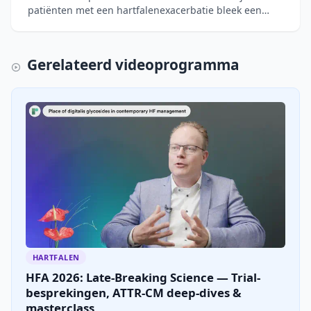
patiënten met een hartfalenexacerbatie bleek een
lage cachexie-index (CXI), gebaseerd op spiermassa,
albumine e
Gerelateerd videoprogramma
HARTFALEN
HFA 2026: Late-Breaking Science — Trial-
besprekingen, ATTR-CM deep-dives &
masterclass