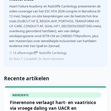
Heart Failure Academy en Radcliffe Cardiology presenteren de
video-coverage van het ESC HFA 2026-congres in Barcelona (9-
12 mei). Negen on-site besprekingen van de heetste hot-line
trials (SUBCUT HF II, REDOX-AHF, PORTHOS, TRANSFORM-HF,
UF-CARE, CONDUCT-AF, GOAL-HF1, DECISION/DIGIT/DIG-meta,
overleving gevorderd hartfalen), een vier-delige
verdiepingsserie rond ATTR-CM en CARDIO-TTRansform, plus
een masterclass over wereldwijde inclusiviteit van hartfalen-
evidence met Van Spall en Zannad.
14 afleveringen
Radcliffe Cardiology
Dr. Ross T. Campbell, Dr. Kevin Damman
Recente artikelen
NIERZIEKTE
Finerenone verlaagt hart- en vaatrisico
via vroege daling van UACR en