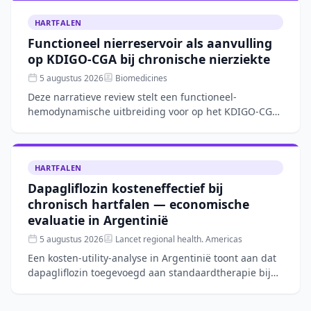
HARTFALEN
Functioneel nierreservoir als aanvulling
op KDIGO-CGA bij chronische nierziekte
5 augustus 2026
Biomedicines
Deze narratieve review stelt een functioneel-
hemodynamische uitbreiding voor op het KDIGO-CGA-
kader voor chronische nierziekte door
nierfunctiereserve (RFR), bl
HARTFALEN
Dapagliflozin kosteneffectief bij
chronisch hartfalen — economische
evaluatie in Argentinië
5 augustus 2026
Lancet regional health. Americas
Een kosten-utility-analyse in Argentinië toont aan dat
dapagliflozin toegevoegd aan standaardtherapie bij
chronisch hartfalen kosteneffectief is. Op basis van d