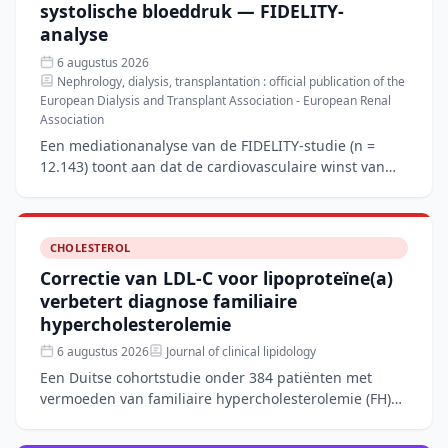
systolische bloeddruk — FIDELITY-
analyse
6 augustus 2026
Nephrology, dialysis, transplantation : official publication of the
European Dialysis and Transplant Association - European Renal
Association
Een mediationanalyse van de FIDELITY-studie (n =
12.143) toont aan dat de cardiovasculaire winst van
finerenone bij patiënten met type 2-diabetes en
chronische
CHOLESTEROL
Correctie van LDL-C voor lipoproteïne(a)
verbetert diagnose familiaire
hypercholesterolemie
6 augustus 2026
Journal of clinical lipidology
Een Duitse cohortstudie onder 384 patiënten met
vermoeden van familiaire hypercholesterolemie (FH)
toont aan dat het corrigeren van de LDL-C-waarde
voor lipopro