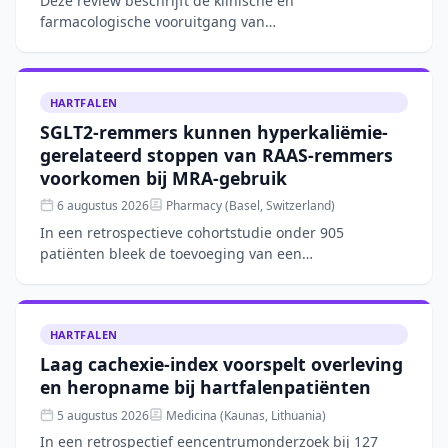
Deze review beschrijft de klinische en
farmacologische vooruitgang van
combinatietherapieën met peptidehormonen, zoals
GLP-1-agonisten gecombineerd met FGF21- o
HARTFALEN
SGLT2-remmers kunnen hyperkaliëmie-
gerelateerd stoppen van RAAS-remmers
voorkomen bij MRA-gebruik
6 augustus 2026
Pharmacy (Basel, Switzerland)
In een retrospectieve cohortstudie onder 905
patiënten bleek de toevoeging van een
mineralocorticoidreceptorantagonist (MRA) aan RAAS-
remming de kans op hyperka
HARTFALEN
Laag cachexie-index voorspelt overleving
en heropname bij hartfalenpatiënten
5 augustus 2026
Medicina (Kaunas, Lithuania)
In een retrospectief eencentrumonderzoek bij 127