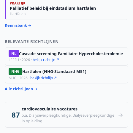
PRAKTIJK
Palliatief beleid bij eindstadium hartfalen
Hartfalen
Kennisbank →
RELEVANTE RICHTLIJNEN
Cascade screening Familiaire Hypercholesterolemie
NL
LEEFH · 2026 ·
bekijk richtlijn ↗
Hartfalen (NHG-Standaard M51)
NHG
NHG · 2026 ·
bekijk richtlijn ↗
Alle richtlijnen →
cardiovasculaire vacatures
87
→
o.a. Dialyseverpleegkundige, Dialyseverpleegkundige
in opleiding