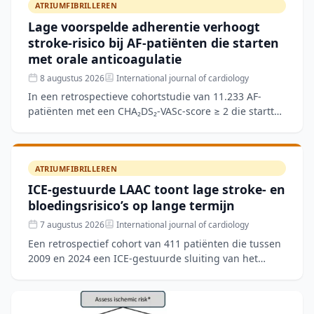
ATRIUMFIBRILLEREN
Lage voorspelde adherentie verhoogt
stroke-risico bij AF-patiënten die starten
met orale anticoagulatie
8 augustus 2026
International journal of cardiology
In een retrospectieve cohortstudie van 11.233 AF-
patiënten met een CHA₂DS₂-VASc-score ≥ 2 die startten
met orale anticoagulatie, werd de Medication
Adherence Sc
ATRIUMFIBRILLEREN
ICE-gestuurde LAAC toont lage stroke- en
bloedingsrisico’s op lange termijn
7 augustus 2026
International journal of cardiology
Een retrospectief cohort van 411 patiënten die tussen
2009 en 2024 een ICE-gestuurde sluiting van het
linkeratriumappendage (LAAC) ondergingen, toonde
een techn