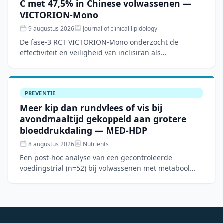
C met 47,5% in Chinese volwassenen —
VICTORION-Mono
9 augustus 2026
Journal of clinical lipidology
De fase-3 RCT VICTORION-Mono onderzocht de
effectiviteit en veiligheid van inclisiran als
monotherapie bij 207 Chinese volwassenen met
verhoogd LDL-C en een laa
PREVENTIE
Meer kip dan rundvlees of vis bij
avondmaaltijd gekoppeld aan grotere
bloeddrukdaling — MED-HDP
8 augustus 2026
Nutrients
Een post-hoc analyse van een gecontroleerde
voedingstrial (n=52) bij volwassenen met metabool
syndroom toont aan dat een Mediterraan
dieetpatroon over 12 weken