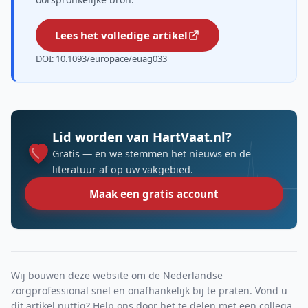
Lees het volledige artikel
DOI: 10.1093/europace/euag033
Lid worden van HartVaat.nl?
Gratis — en we stemmen het nieuws en de
literatuur af op uw vakgebied.
Maak een gratis account
Wij bouwen deze website om de Nederlandse
zorgprofessional snel en onafhankelijk bij te praten. Vond u
dit artikel nuttig? Help ons door het te delen met een collega.