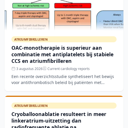
ATRIUMFIBRILLEREN
OAC-monotherapie is superieur aan
combinatie met antiplatelets bij stabiele
CCS en atriumfibrilleren
3 augustus 2026
Current cardiology reports
Een recente overzichtsstudie synthetiseert het bewijs
voor antithrombotisch beleid bij patiënten met
stabiele chronische coronairlijden (CCS) en
atriumfibriller
ATRIUMFIBRILLEREN
Cryoballoonablatie resulteert in meer
linkeratrium-uitzetting dan
radiofrequente ablatie na