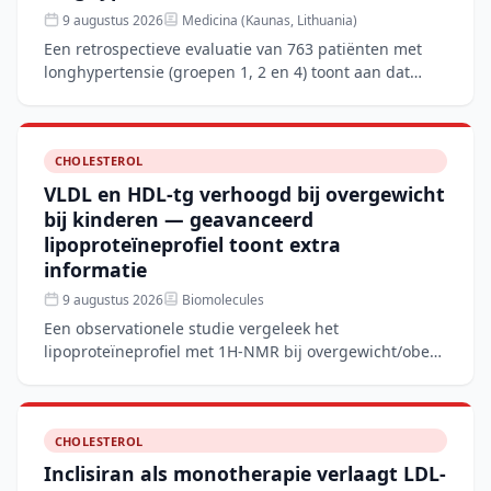
9 augustus 2026
Medicina (Kaunas, Lithuania)
Een retrospectieve evaluatie van 763 patiënten met
longhypertensie (groepen 1, 2 en 4) toont aan dat
aanvullende rhBNP-therapie naast conventionele
behandeling
CHOLESTEROL
VLDL en HDL-tg verhoogd bij overgewicht
bij kinderen — geavanceerd
lipoproteïneprofiel toont extra
informatie
9 augustus 2026
Biomolecules
Een observationele studie vergeleek het
lipoproteïneprofiel met 1H-NMR bij overgewicht/obese
kinderen met normaalgewichtige leeftijdsgenoten. De
overgewichtsgro
CHOLESTEROL
Inclisiran als monotherapie verlaagt LDL-