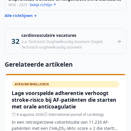
NHG · 2025 ·
bekijk richtlijn ↗
Alle richtlijnen →
cardiovasculaire vacatures
32
→
o.a. Technisch Oogheelkundig Assistent Oogkli,
Technisch oogheelkundig assistent
Gerelateerde artikelen
ATRIUMFIBRILLEREN
Lage voorspelde adherentie verhoogt
stroke-risico bij AF-patiënten die starten
met orale anticoagulatie
8 augustus 2026
International journal of cardiology
In een retrospectieve cohortstudie van 11.233 AF-
patiënten met een CHA₂DS₂-VASc-score ≥ 2 die startten