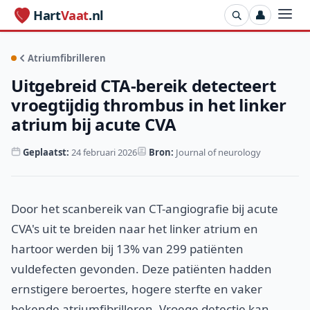
Hart
Vaat
.nl
👤
Atriumfibrilleren
Uitgebreid CTA-bereik detecteert
vroegtijdig thrombus in het linker
atrium bij acute CVA
Geplaatst:
24 februari 2026
Bron:
Journal of neurology
Door het scanbereik van CT-angiografie bij acute
CVA's uit te breiden naar het linker atrium en
hartoor werden bij 13% van 299 patiënten
vuldefecten gevonden. Deze patiënten hadden
ernstigere beroertes, hogere sterfte en vaker
bekende atriumfibrilleren. Vroege detectie kan