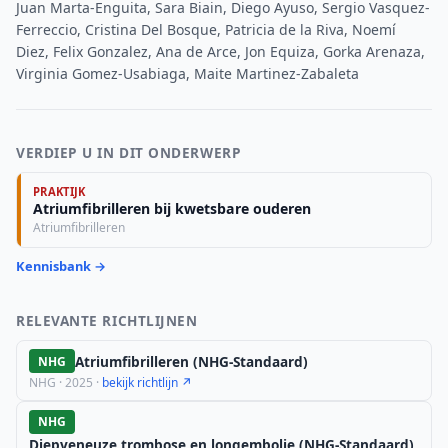
Juan Marta-Enguita, Sara Biain, Diego Ayuso, Sergio Vasquez-
Ferreccio, Cristina Del Bosque, Patricia de la Riva, Noemí
Diez, Felix Gonzalez, Ana de Arce, Jon Equiza, Gorka Arenaza,
Virginia Gomez-Usabiaga, Maite Martinez-Zabaleta
VERDIEP U IN DIT ONDERWERP
PRAKTIJK
Atriumfibrilleren bij kwetsbare ouderen
Atriumfibrilleren
Kennisbank →
RELEVANTE RICHTLIJNEN
Atriumfibrilleren (NHG-Standaard)
NHG
NHG · 2025 ·
bekijk richtlijn ↗
NHG
Diepveneuze trombose en longembolie (NHG-Standaard)