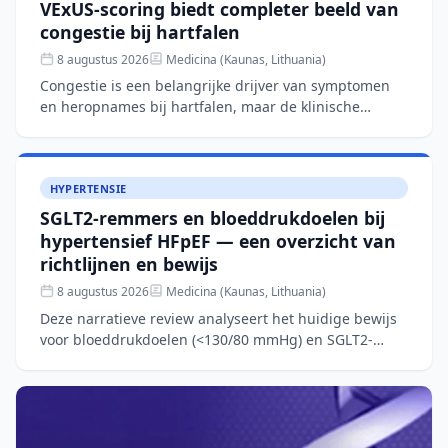
VExUS-scoring biedt completer beeld van
congestie bij hartfalen
8 augustus 2026
Medicina (Kaunas, Lithuania)
Congestie is een belangrijke drijver van symptomen
en heropnames bij hartfalen, maar de klinische
beoordeling blijft complex. Dit narratieve overzicht
bespreekt
HYPERTENSIE
SGLT2-remmers en bloeddrukdoelen bij
hypertensief HFpEF — een overzicht van
richtlijnen en bewijs
8 augustus 2026
Medicina (Kaunas, Lithuania)
Deze narratieve review analyseert het huidige bewijs
voor bloeddrukdoelen (<130/80 mmHg) en SGLT2-
remmertherapie bij patiënten met hypertensief
hartfalen met be