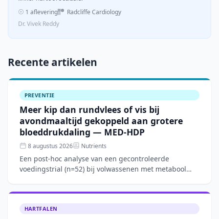
1 aflevering
Radcliffe Cardiology
Dr. Vivek Reddy
Recente artikelen
PREVENTIE
Meer kip dan rundvlees of vis bij
avondmaaltijd gekoppeld aan grotere
bloeddrukdaling — MED-HDP
8 augustus 2026
Nutrients
Een post-hoc analyse van een gecontroleerde
voedingstrial (n=52) bij volwassenen met metabool
syndroom toont aan dat een Mediterraan
dieetpatroon over 12 weken
HARTFALEN