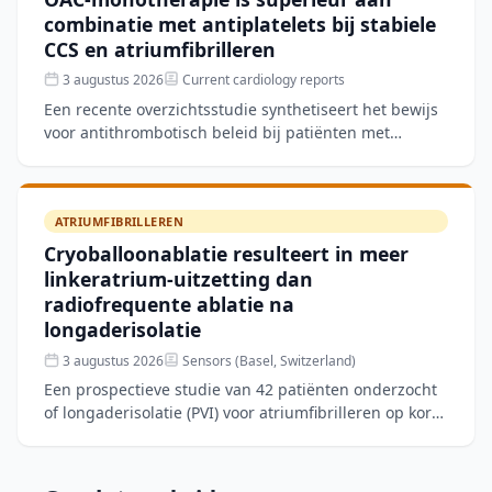
combinatie met antiplatelets bij stabiele
CCS en atriumfibrilleren
3 augustus 2026
Current cardiology reports
Een recente overzichtsstudie synthetiseert het bewijs
voor antithrombotisch beleid bij patiënten met
stabiele chronische coronairlijden (CCS) en
atriumfibriller
ATRIUMFIBRILLEREN
Cryoballoonablatie resulteert in meer
linkeratrium-uitzetting dan
radiofrequente ablatie na
longaderisolatie
3 augustus 2026
Sensors (Basel, Switzerland)
Een prospectieve studie van 42 patiënten onderzocht
of longaderisolatie (PVI) voor atriumfibrilleren op korte
termijn verschillen veroorzaakt in structurele en