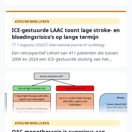
met orale anticoagulatie, werd de Medication
Adherence Sc
ATRIUMFIBRILLEREN
ICE-gestuurde LAAC toont lage stroke- en
bloedingsrisico’s op lange termijn
7 augustus 2026
International journal of cardiology
Een retrospectief cohort van 411 patiënten die tussen
2009 en 2024 een ICE-gestuurde sluiting van het
linkeratriumappendage (LAAC) ondergingen, toonde
een techn
ATRIUMFIBRILLEREN
OAC-monotherapie is superieur aan