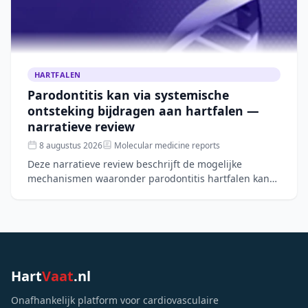
HARTFALEN
Parodontitis kan via systemische
ontsteking bijdragen aan hartfalen —
narratieve review
8 augustus 2026
Molecular medicine reports
Deze narratieve review beschrijft de mogelijke
mechanismen waaronder parodontitis hartfalen kan
verergeren, zoals systemische ontsteking, microbiële
verschuivin
Hart
Vaat
.nl
Onafhankelijk platform voor cardiovasculaire