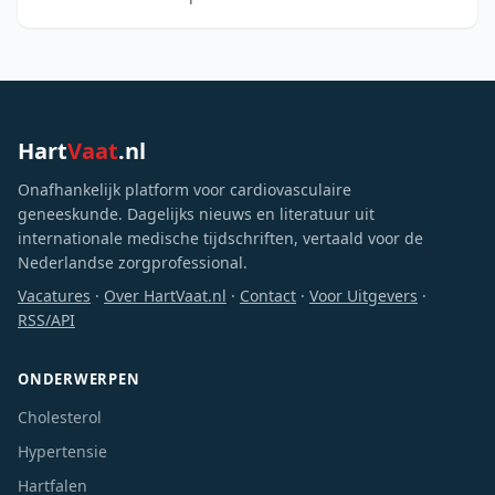
hogere ziekenhuisvolumes gepaard gaan met kortere
verblijfsd
Hart
Vaat
.nl
Onafhankelijk platform voor cardiovasculaire
geneeskunde. Dagelijks nieuws en literatuur uit
internationale medische tijdschriften, vertaald voor de
Nederlandse zorgprofessional.
Vacatures
·
Over HartVaat.nl
·
Contact
·
Voor Uitgevers
·
RSS/API
ONDERWERPEN
Cholesterol
Hypertensie
Hartfalen