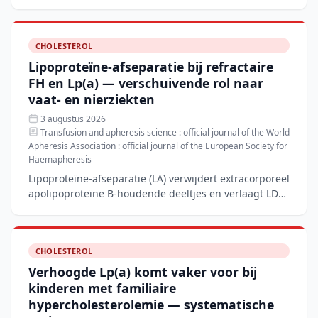
hypercholesterolemie (FH) en hypertriglyceridemie
(FHTG
CHOLESTEROL
Lipoproteïne-afseparatie bij refractaire
FH en Lp(a) — verschuivende rol naar
vaat- en nierziekten
3 augustus 2026
Transfusion and apheresis science : official journal of the World
Apheresis Association : official journal of the European Society for
Haemapheresis
Lipoproteïne-afseparatie (LA) verwijdert extracorporeel
apolipoproteïne B-houdende deeltjes en verlaagt LDL-
C en Lp(a) met 60–80%, wat het nog steeds de standaa
CHOLESTEROL
Verhoogde Lp(a) komt vaker voor bij
kinderen met familiaire
hypercholesterolemie — systematische