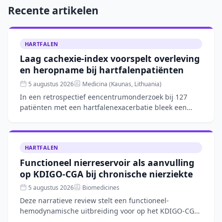
Recente artikelen
HARTFALEN
Laag cachexie-index voorspelt overleving
en heropname bij hartfalenpatiënten
5 augustus 2026
Medicina (Kaunas, Lithuania)
In een retrospectief eencentrumonderzoek bij 127
patiënten met een hartfalenexacerbatie bleek een
lage cachexie-index (CXI), gebaseerd op spiermassa,
albumine e
HARTFALEN
Functioneel nierreservoir als aanvulling
op KDIGO-CGA bij chronische nierziekte
5 augustus 2026
Biomedicines
Deze narratieve review stelt een functioneel-
hemodynamische uitbreiding voor op het KDIGO-CGA-
kader voor chronische nierziekte door