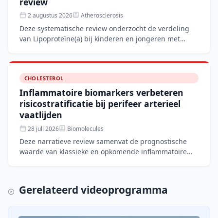
review
2 augustus 2026
Atherosclerosis
Deze systematische review onderzocht de verdeling
van Lipoproteïne(a) bij kinderen en jongeren met
familiaire hypercholesterolemie (FH) in vergelijking
met niet
CHOLESTEROL
Inflammatoire biomarkers verbeteren
risicostratificatie bij perifeer arterieel
vaatlijden
28 juli 2026
Biomolecules
Deze narratieve review samenvat de prognostische
waarde van klassieke en opkomende inflammatoire
biomarkers bij patiënten met perifeer arterieel
vaatlijden. Mar
Gerelateerd videoprogramma