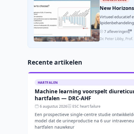
New Horizons 
Virtueel educatief
lipidenbehandeling 
7 afleveringen
Dr. Peter Libby, Prof
Recente artikelen
HARTFALEN
Machine learning voorspelt diureticu
hartfalen — DRC-AHF
6 augustus 2026
ESC heart failure
Een prospectieve single-centre studie ontwikkel
model dat de urineproductie na 6 uur intraveneu
hartfalen nauwkeur