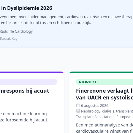
in Dyslipidemie 2026
 evenement over lipidenmanagement, cardiovasculair risico en nieuwe thera
en bespreekt de kloof tussen richtlijnen en praktijk.
Radcliffe Cardiology
. Kausik Ray
NIERZIEKTE
mrespons bij acuut
Finerenone verlaagt h
van UACR en systolis
6 augustus 2026
Nephrology, dialysis, transplanta
de een machine learning-
Transplant Association - European
ze furosemide bij acuut
Een mediationanalyse van de
cardiovasculaire winst van f