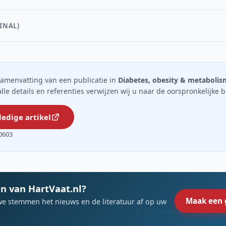
INAL)
n samenvatting van een publicatie in
Diabetes, obesity & metabolis
 alle details en referenties verwijzen wij u naar de oorspronkelijke 
ledige artikel
0603
n van HartVaat.nl?
Maak een 
we stemmen het nieuws en de literatuur af op uw