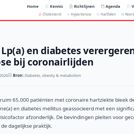
Home
Kennis
Richtlijnen
Agenda
V
Cholesterol
Hypertensie
Hartfalen
Nierz
Lp(a) en diabetes verergere
se bij coronairlijden
 2026
Bron:
Diabetes, obesity & metabolism
 ruim 65.000 patiënten met coronaire hartziekte bleek d
ne(a) en diabetes mellitus geassocieerd met een signific
risicofactor afzonderlijk. De bevindingen pleiten voor g
 de dagelijkse praktijk.