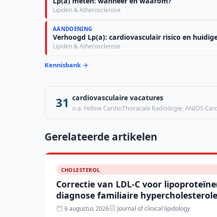
Lp(a) meten: wanneer en waarom?
Lipiden & Atherosclerose
AANDOENING
Verhoogd Lp(a): cardiovasculair risico en huidi
Lipiden & Atherosclerose
Kennisbank →
cardiovasculaire vacatures
31
o.a. Fellow CardioThoracale Radiologie, ANIOS Cardi
Gerelateerde artikelen
CHOLESTEROL
Correctie van LDL-C voor lipoproteïne
diagnose familiaire hypercholesterol
6 augustus 2026
Journal of clinical lipidology