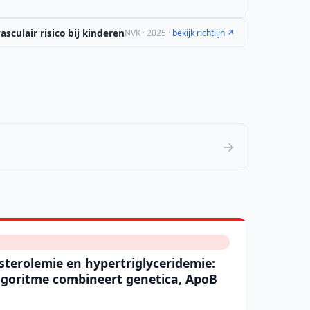
sculair risico bij kinderen
NVK · 2025 ·
bekijk richtlijn ↗
→
sterolemie en hypertriglyceridemie:
lgoritme combineert genetica, ApoB