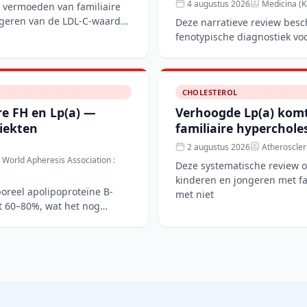
4 augustus 2026
Medicina (K
 vermoeden van familiaire
rigeren van de LDL-C-waarde
Deze narratieve review besc
fenotypische diagnostiek voo
hypertriglyceridemie (FHTG
CHOLESTEROL
ire FH en Lp(a) —
Verhoogde Lp(a) komt
ziekten
familiaire hyperchol
2 augustus 2026
Atheroscler
e World Apheresis Association :
Deze systematische review o
kinderen en jongeren met fam
poreel apolipoproteïne B-
met niet
t 60–80%, wat het nog