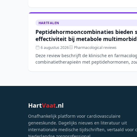
HARTFALEN
Peptidehormooncombinaties bieden 
effectiviteit bij metabole multimorbid
6 augustus 2026
Pharmacological reviews
Deze review beschrijft de klinische en farmacolo
combinatietherapieën met peptidehormonen, zoa
gecombineerd met FGF21- o
Hart
Vaat
.nl
Onafhankelijk platform voor cardiovasculaire
geneeskunde. Dagelijks nieuws en literatuur uit
internationale medische tijdschriften, vertaald voor 
Nederlandse zorgprofessional.