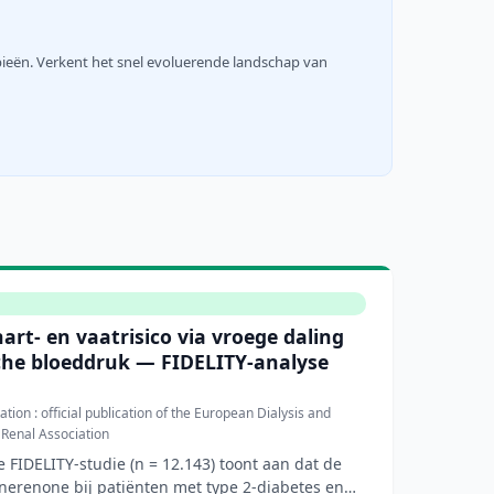
pieën. Verkent het snel evoluerende landschap van
art- en vaatrisico via vroege daling
che bloeddruk — FIDELITY-analyse
tion : official publication of the European Dialysis and
 Renal Association
 FIDELITY-studie (n = 12.143) toont aan dat de
inerenone bij patiënten met type 2-diabetes en