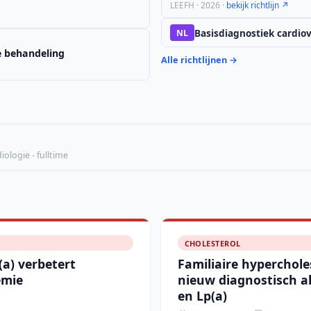
LEEFH · 2026 ·
bekijk richtlijn ↗
Basisdiagnostiek cardiova
NL
ge behandeling
Alle richtlijnen →
ologie - fulltime
CHOLESTEROL
(a) verbetert
Familiaire hyperchole
emie
nieuw diagnostisch a
en Lp(a)