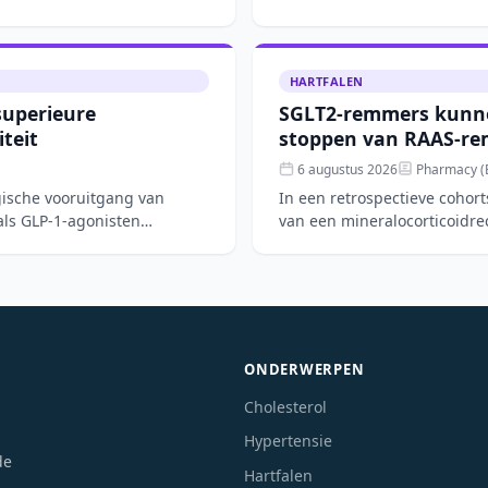
chronische
HARTFALEN
superieure
SGLT2-remmers kunne
iteit
stoppen van RAAS-re
6 augustus 2026
Pharmacy (B
gische vooruitgang van
In een retrospectieve cohor
ls GLP-1-agonisten
van een mineralocorticoidr
kans op hyperka
ONDERWERPEN
Cholesterol
Hypertensie
de
Hartfalen