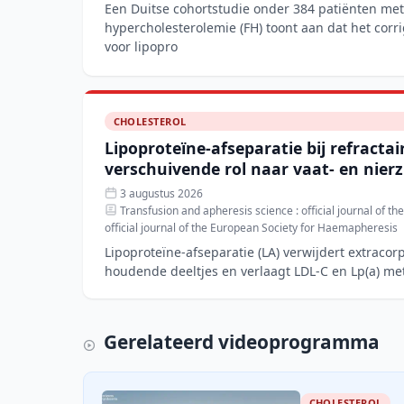
Een Duitse cohortstudie onder 384 patiënten met
hypercholesterolemie (FH) toont aan dat het cor
voor lipopro
CHOLESTEROL
Lipoproteïne-afseparatie bij refracta
verschuivende rol naar vaat- en nier
3 augustus 2026
Transfusion and apheresis science : official journal of th
official journal of the European Society for Haemapheresis
Lipoproteïne-afseparatie (LA) verwijdert extracor
houdende deeltjes en verlaagt LDL-C en Lp(a) me
steeds de standaa
Gerelateerd videoprogramma
CHOLESTEROL