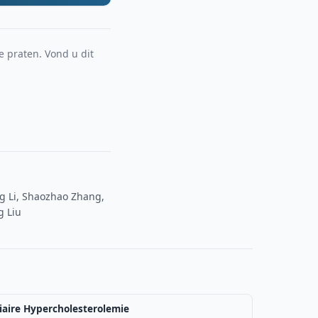
e praten. Vond u dit
g Li, Shaozhao Zhang,
g Liu
iaire Hypercholesterolemie