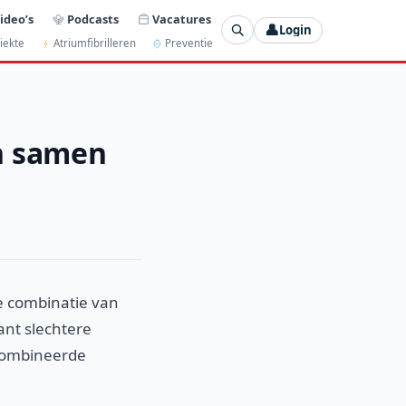
ideo’s
Podcasts
Vacatures
👤
Login
iekte
Atriumfibrilleren
Preventie
n samen
e combinatie van
ant slechtere
ecombineerde