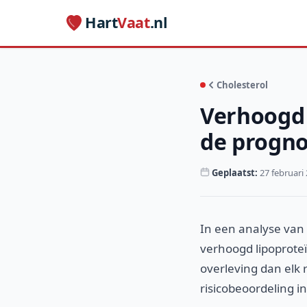
Hart
Vaat
.nl
Cholesterol
Verhoogd 
de progno
Geplaatst:
27 februari
In een analyse van
verhoogd lipoproteï
overleving dan elk 
risicobeoordeling in