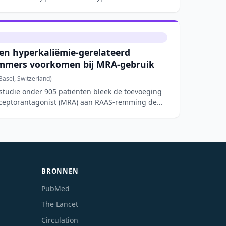
n hyperkaliëmie-gerelateerd
mmers voorkomen bij MRA-gebruik
asel, Switzerland)
tstudie onder 905 patiënten bleek de toevoeging
eceptorantagonist (MRA) aan RAAS-remming de
BRONNEN
PubMed
The Lancet
Circulation