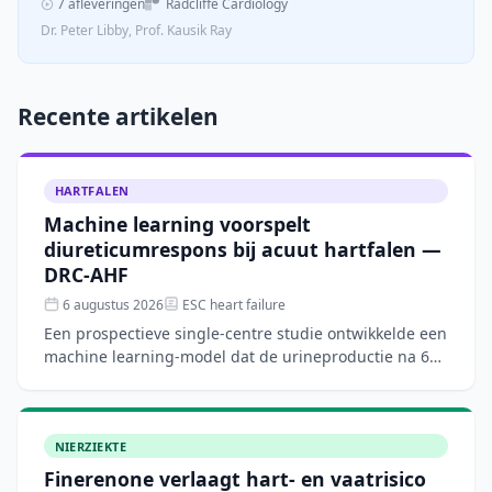
7 afleveringen
Radcliffe Cardiology
Dr. Peter Libby, Prof. Kausik Ray
Recente artikelen
HARTFALEN
Machine learning voorspelt
diureticumrespons bij acuut hartfalen —
DRC-AHF
6 augustus 2026
ESC heart failure
Een prospectieve single-centre studie ontwikkelde een
machine learning-model dat de urineproductie na 6
uur intraveneuze furosemide bij acuut hartfalen
nauwkeur
NIERZIEKTE
Finerenone verlaagt hart- en vaatrisico