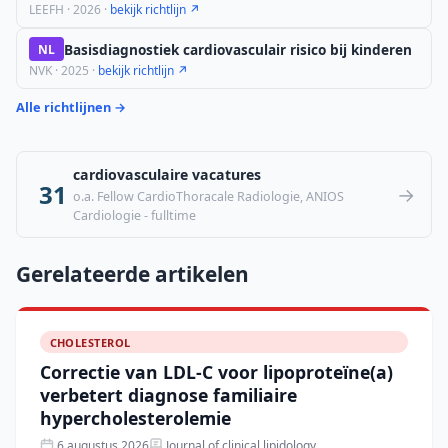
LEEFH · 2026 ·
bekijk richtlijn ↗
Basisdiagnostiek cardiovasculair risico bij kinderen
NL
NVK · 2025 ·
bekijk richtlijn ↗
Alle richtlijnen →
cardiovasculaire vacatures
31
→
o.a. Fellow CardioThoracale Radiologie, ANIOS
Cardiologie - fulltime
Gerelateerde artikelen
CHOLESTEROL
Correctie van LDL-C voor lipoproteïne(a)
verbetert diagnose familiaire
hypercholesterolemie
6 augustus 2026
Journal of clinical lipidology