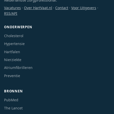
Nederlandse zorgprofessional.
Vacatures
·
Over HartVaat.nl
·
Contact
·
Voor Uitgevers
·
RSS/API
ONDERWERPEN
Cholesterol
Hypertensie
Hartfalen
Nierziekte
Atriumfibrilleren
Preventie
BRONNEN
PubMed
The Lancet