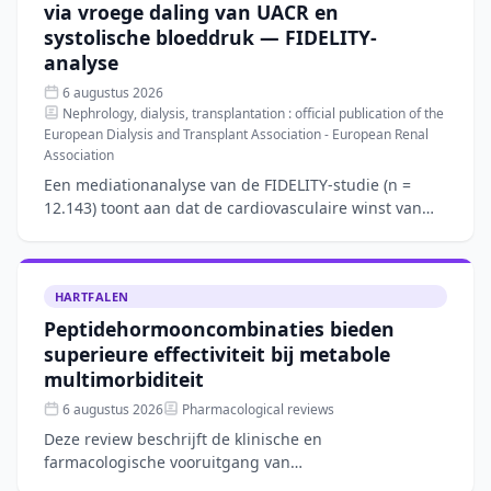
via vroege daling van UACR en
systolische bloeddruk — FIDELITY-
analyse
6 augustus 2026
Nephrology, dialysis, transplantation : official publication of the
European Dialysis and Transplant Association - European Renal
Association
Een mediationanalyse van de FIDELITY-studie (n =
12.143) toont aan dat de cardiovasculaire winst van
finerenone bij patiënten met type 2-diabetes en
chronische
HARTFALEN
Peptidehormooncombinaties bieden
superieure effectiviteit bij metabole
multimorbiditeit
6 augustus 2026
Pharmacological reviews
Deze review beschrijft de klinische en
farmacologische vooruitgang van
combinatietherapieën met peptidehormonen, zoals