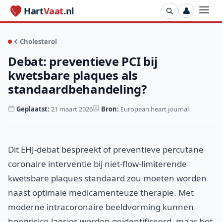
Hart
Vaat
.nl
👤
Cholesterol
Debat: preventieve PCI bij
kwetsbare plaques als
standaardbehandeling?
Geplaatst:
21 maart 2026
Bron:
European heart journal
Dit EHJ-debat bespreekt of preventieve percutane
coronaire interventie bij niet-flow-limiterende
kwetsbare plaques standaard zou moeten worden
naast optimale medicamenteuze therapie. Met
moderne intracoronaire beeldvorming kunnen
hoogrisico-laesies worden geïdentificeerd, maar het