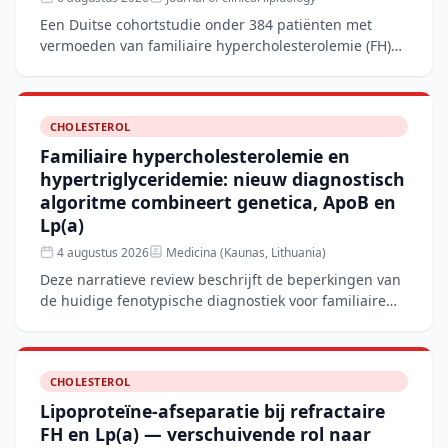
Een Duitse cohortstudie onder 384 patiënten met
vermoeden van familiaire hypercholesterolemie (FH)
toont aan dat het corrigeren van de LDL-C-waarde
voor lipopro
CHOLESTEROL
Familiaire hypercholesterolemie en
hypertriglyceridemie: nieuw diagnostisch
algoritme combineert genetica, ApoB en
Lp(a)
4 augustus 2026
Medicina (Kaunas, Lithuania)
Deze narratieve review beschrijft de beperkingen van
de huidige fenotypische diagnostiek voor familiaire
hypercholesterolemie (FH) en hypertriglyceridemie
(FHTG
CHOLESTEROL
Lipoproteïne-afseparatie bij refractaire
FH en Lp(a) — verschuivende rol naar