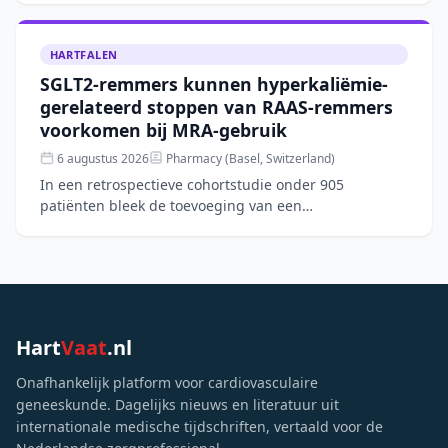
GLP-1-agonisten gecombineerd met FGF21- o
HARTFALEN
SGLT2-remmers kunnen hyperkaliëmie-
gerelateerd stoppen van RAAS-remmers
voorkomen bij MRA-gebruik
6 augustus 2026
Pharmacy (Basel, Switzerland)
In een retrospectieve cohortstudie onder 905
patiënten bleek de toevoeging van een
mineralocorticoidreceptorantagonist (MRA) aan RAAS-
remming de kans op hyperka
Hart
Vaat
.nl
Onafhankelijk platform voor cardiovasculaire
geneeskunde. Dagelijks nieuws en literatuur uit
internationale medische tijdschriften, vertaald voor de