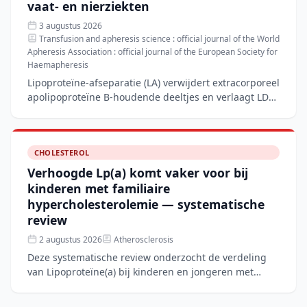
vaat- en nierziekten
3 augustus 2026
Transfusion and apheresis science : official journal of the World
Apheresis Association : official journal of the European Society for
Haemapheresis
Lipoproteïne-afseparatie (LA) verwijdert extracorporeel
apolipoproteïne B-houdende deeltjes en verlaagt LDL-
C en Lp(a) met 60–80%, wat het nog steeds de standaa
CHOLESTEROL
Verhoogde Lp(a) komt vaker voor bij
kinderen met familiaire
hypercholesterolemie — systematische
review
2 augustus 2026
Atherosclerosis
Deze systematische review onderzocht de verdeling
van Lipoproteïne(a) bij kinderen en jongeren met
familiaire hypercholesterolemie (FH) in vergelijking
met niet