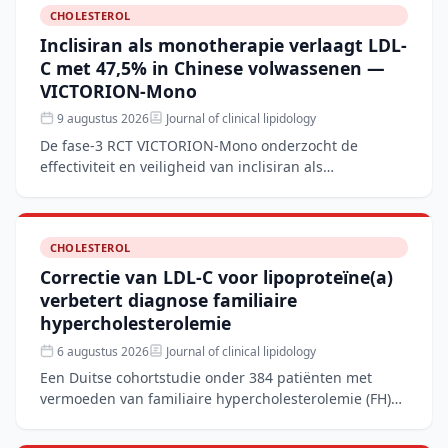
CHOLESTEROL
Inclisiran als monotherapie verlaagt LDL-
C met 47,5% in Chinese volwassenen —
VICTORION-Mono
9 augustus 2026
Journal of clinical lipidology
De fase-3 RCT VICTORION-Mono onderzocht de
effectiviteit en veiligheid van inclisiran als
monotherapie bij 207 Chinese volwassenen met
verhoogd LDL-C en een laa
CHOLESTEROL
Correctie van LDL-C voor lipoproteïne(a)
verbetert diagnose familiaire
hypercholesterolemie
6 augustus 2026
Journal of clinical lipidology
Een Duitse cohortstudie onder 384 patiënten met
vermoeden van familiaire hypercholesterolemie (FH)
toont aan dat het corrigeren van de LDL-C-waarde
voor lipopro