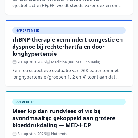
ejectiefractie (HFpEF) wordt steeds vaker gezien en
wordt gedreven door systemische ontsteking en
viscerale adipositeit.
HYPERTENSIE
rhBNP-therapie vermindert congestie en
dyspnoe bij rechterhartfalen door
longhypertensie
9 augustus 2026
Medicina (Kaunas, Lithuania)
Een retrospectieve evaluatie van 763 patiënten met
longhypertensie (groepen 1, 2 en 4) toont aan dat
aanvullende rhBNP-therapie naast conventionele
behandeling
PREVENTIE
Meer kip dan rundvlees of vis bij
avondmaaltijd gekoppeld aan grotere
bloeddrukdaling — MED-HDP
8 augustus 2026
Nutrients