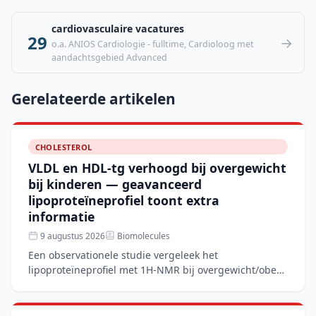
cardiovasculaire vacatures
29
→
o.a. ANIOS Cardiologie - fulltime, Cardioloog met
aandachtsgebied Advanced
Gerelateerde artikelen
CHOLESTEROL
VLDL en HDL-tg verhoogd bij overgewicht
bij kinderen — geavanceerd
lipoproteïneprofiel toont extra
informatie
9 augustus 2026
Biomolecules
Een observationele studie vergeleek het
lipoproteïneprofiel met 1H-NMR bij overgewicht/obese
kinderen met normaalgewichtige leeftijdsgenoten. De
overgewichtsgro