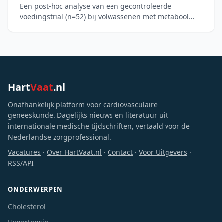
Een post-hoc analyse van een gecontroleerde
voedingstrial (n=52) bij volwassenen met metabool
syndroom toont aan dat een Mediterraan
dieetpatroon over 12 weken
Hart
Vaat
.nl
Onafhankelijk platform voor cardiovasculaire
geneeskunde. Dagelijks nieuws en literatuur uit
internationale medische tijdschriften, vertaald voor de
Nederlandse zorgprofessional.
Vacatures
·
Over HartVaat.nl
·
Contact
·
Voor Uitgevers
·
RSS/API
ONDERWERPEN
Cholesterol
Hypertensie