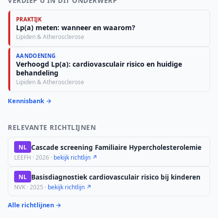
VERDIEP U IN DIT ONDERWERP
PRAKTIJK
Lp(a) meten: wanneer en waarom?
Lipiden & Atherosclerose
AANDOENING
Verhoogd Lp(a): cardiovasculair risico en huidige
behandeling
Lipiden & Atherosclerose
Kennisbank →
RELEVANTE RICHTLIJNEN
Cascade screening Familiaire Hypercholesterolemie
NL
LEEFH · 2026 ·
bekijk richtlijn ↗
Basisdiagnostiek cardiovasculair risico bij kinderen
NL
NVK · 2025 ·
bekijk richtlijn ↗
Alle richtlijnen →