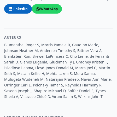
LinkedIn
WhatsApp
AUTEURS
Blumenthal Roger S, Morris Pamela B, Gaudino Mario,
Johnson Heather M, Anderson Timothy S, Bittner Vera A,
Blankstein Ron, Brewer LaPrincess C, Cho Leslie, de Ferranti
Sarah D, Gianos Eugenia, Gluckman Ty J, Gradney Kristen F,
Isiadinso Ijeoma, Lloyd-Jones Donald M, Marrs Joel C, Martin
Seth S, McLain Kellie H, Mehta Laxmi S, Mora Samia,
Mulugeta Wudeneh M, Natarajan Pradeep, Navar Ann Marie,
Orringer Carl E, Polonsky Tamar S, Reynolds Harmony R,
Saseen Joseph J, Shapiro Michael D, Soffer Daniel E, Tynes
Sheila A, Villavaso Chloé D, Virani Salim S, Wilkins John T