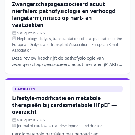
Zwangerschapsgeassocieerd acuut
nierfalen: pathofysiologie en verhoogd
langetermijnrisico op hart- en
vaatziekten
9 augustus 2026
Nephrology, dialysis, transplantation : official publication of the
European Dialysis and Transplant Association - European Renal
Association
Deze review beschrijft de pathofysiologie van
zwangerschapsgeassocieerd acuut nierfalen (PrAKI),
een aandoening met een incidentie van 40–100 per
10.000 zwanger
HARTFALEN
Lifestyle-modificatie en metabole
therapieën bij cardiometabole HFpEF —
overzicht
9 augustus 2026
Journal of cardiovascular development and disease
Cardiometabole hartfalen met behoud van