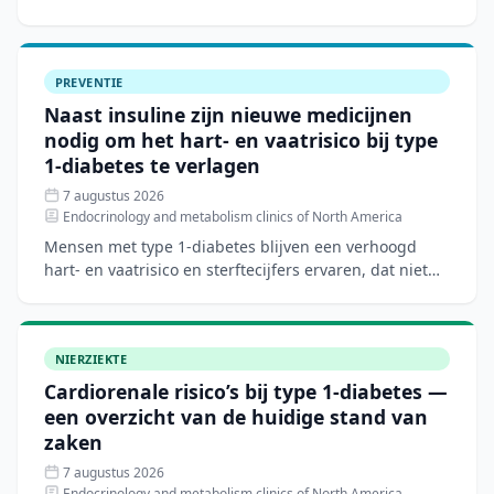
GLP-1-agonisten en mineralocorticoïde-
receptorantagoniste
PREVENTIE
Naast insuline zijn nieuwe medicijnen
nodig om het hart- en vaatrisico bij type
1-diabetes te verlagen
7 augustus 2026
Endocrinology and metabolism clinics of North America
Mensen met type 1-diabetes blijven een verhoogd
hart- en vaatrisico en sterftecijfers ervaren, dat niet
volledig verklaard wordt door traditionele risicofactore
NIERZIEKTE
Cardiorenale risico’s bij type 1-diabetes —
een overzicht van de huidige stand van
zaken
7 augustus 2026
Endocrinology and metabolism clinics of North America