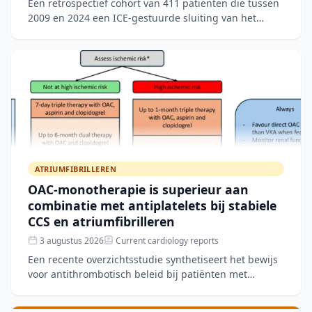
Een retrospectief cohort van 411 patiënten die tussen
2009 en 2024 een ICE-gestuurde sluiting van het
linkeratriumappendage (LAAC) ondergingen, toonde
een techn
ATRIUMFIBRILLEREN
OAC-monotherapie is superieur aan
combinatie met antiplatelets bij stabiele
CCS en atriumfibrilleren
3 augustus 2026
Current cardiology reports
Een recente overzichtsstudie synthetiseert het bewijs
voor antithrombotisch beleid bij patiënten met
stabiele chronische coronairlijden (CCS) en
atriumfibriller