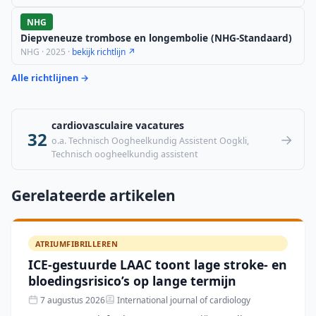
NHG
Diepveneuze trombose en longembolie (NHG-Standaard)
NHG · 2025 ·
bekijk richtlijn ↗
Alle richtlijnen →
cardiovasculaire vacatures
32
→
o.a. Technisch Oogheelkundig Assistent Oogkli,
Technisch oogheelkundig assistent
Gerelateerde artikelen
ATRIUMFIBRILLEREN
ICE-gestuurde LAAC toont lage stroke- en
bloedingsrisico’s op lange termijn
7 augustus 2026
International journal of cardiology