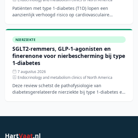
Patiënten met type 1-diabetes (T1D) lopen een
aanzienlijk verhoogd risico op cardiovasculaire
aandoeningen, hartfalen en chronische nierziekte.
Hoewel nieuwe di
NIERZIEKTE
SGLT2-remmers, GLP-1-agonisten en
finerenone voor nierbescherming bij type
1-diabetes
7 augustus 2026
Endocrinology and metabolism clinics of North America
Deze review schetst de pathofysiologie van
diabetesgerelateerde nierziekte bij type 1-diabetes en
bespreekt het biologische rationale voor
nierbeschermende ther
Hart
Vaat
.nl