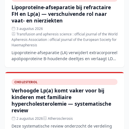
Lipoproteïne-afseparatie bij refractaire
FH en Lp(a) — verschuivende rol naar
vaat- en nierziekten
3 augustus 2026
Transfusion and apheresis science : official journal of the World
Apheresis Association : official journal of the European Society for
Haemapheresis
Lipoproteïne-afseparatie (LA) verwijdert extracorporeel
apolipoproteïne B-houdende deeltjes en verlaagt LDL-
C en Lp(a) met 60–80%, wat het nog steeds de standaa
CHOLESTEROL
Verhoogde Lp(a) komt vaker voor bij
kinderen met familiaire
hypercholesterolemie — systematische
review
2 augustus 2026
Atherosclerosis
Deze systematische review onderzocht de verdeling