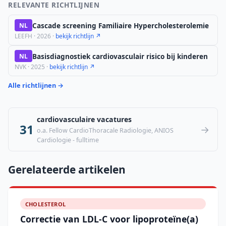
RELEVANTE RICHTLIJNEN
Cascade screening Familiaire Hypercholesterolemie
NL
LEEFH · 2026 ·
bekijk richtlijn ↗
Basisdiagnostiek cardiovasculair risico bij kinderen
NL
NVK · 2025 ·
bekijk richtlijn ↗
Alle richtlijnen →
cardiovasculaire vacatures
31
→
o.a. Fellow CardioThoracale Radiologie, ANIOS
Cardiologie - fulltime
Gerelateerde artikelen
CHOLESTEROL
Correctie van LDL-C voor lipoproteïne(a)