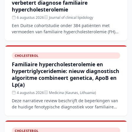
verbetert diagnose familiaire
hypercholesterolemie
6 augustus 2026
Journal of clinical lipidology
Een Duitse cohortstudie onder 384 patiënten met
vermoeden van familiaire hypercholesterolemie (FH)
toont aan dat het corrigeren van de LDL-C-waarde
voor lipopro
CHOLESTEROL
Familiaire hypercholesterolemie en
hypertriglyceridemie: nieuw diagnostisch
algoritme combineert genetica, ApoB en
Lp(a)
4 augustus 2026
Medicina (Kaunas, Lithuania)
Deze narratieve review beschrijft de beperkingen van
de huidige fenotypische diagnostiek voor familiaire
hypercholesterolemie (FH) en hypertriglyceridemie
(FHTG
CHOLESTEROL