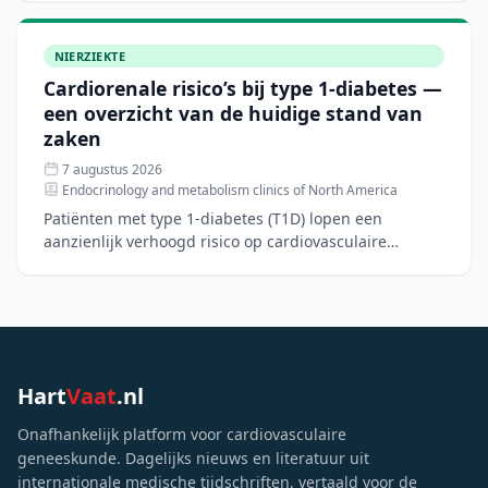
NIERZIEKTE
Cardiorenale risico’s bij type 1-diabetes —
een overzicht van de huidige stand van
zaken
7 augustus 2026
Endocrinology and metabolism clinics of North America
Patiënten met type 1-diabetes (T1D) lopen een
aanzienlijk verhoogd risico op cardiovasculaire
aandoeningen, hartfalen en chronische nierziekte.
Hoewel nieuwe di
Hart
Vaat
.nl
Onafhankelijk platform voor cardiovasculaire
geneeskunde. Dagelijks nieuws en literatuur uit
internationale medische tijdschriften, vertaald voor de