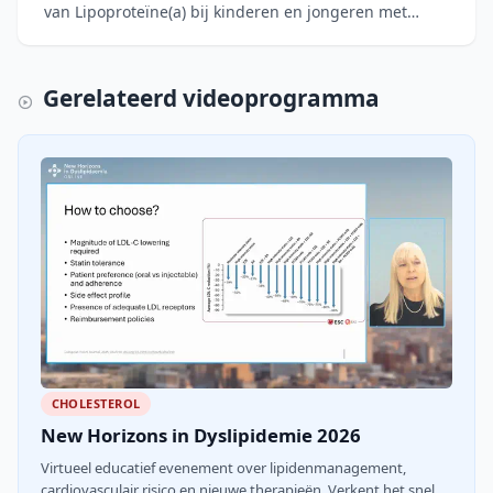
van Lipoproteïne(a) bij kinderen en jongeren met
familiaire hypercholesterolemie (FH) in vergelijking
met niet
Gerelateerd videoprogramma
CHOLESTEROL
New Horizons in Dyslipidemie 2026
Virtueel educatief evenement over lipidenmanagement,
cardiovasculair risico en nieuwe therapieën. Verkent het snel