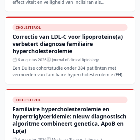
effectiviteit en veiligheid van inclisiran als
monotherapie bij 207 Chinese volwassenen met
verhoogd LDL-C en een laa
CHOLESTEROL
Correctie van LDL-C voor lipoproteïne(a)
verbetert diagnose familiaire
hypercholesterolemie
6 augustus 2026
Journal of clinical lipidology
Een Duitse cohortstudie onder 384 patiënten met
vermoeden van familiaire hypercholesterolemie (FH)
toont aan dat het corrigeren van de LDL-C-waarde
voor lipopro
CHOLESTEROL
Familiaire hypercholesterolemie en
hypertriglyceridemie: nieuw diagnostisch
algoritme combineert genetica, ApoB en
Lp(a)
4 augustus 2026
Medicina (Kaunas, Lithuania)