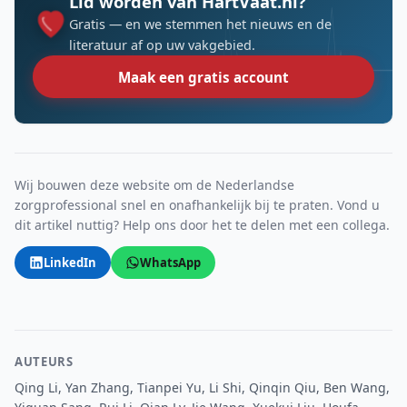
Lid worden van HartVaat.nl?
Gratis — en we stemmen het nieuws en de
literatuur af op uw vakgebied.
Maak een gratis account
Wij bouwen deze website om de Nederlandse
zorgprofessional snel en onafhankelijk bij te praten. Vond u
dit artikel nuttig? Help ons door het te delen met een collega.
LinkedIn
WhatsApp
AUTEURS
Qing Li, Yan Zhang, Tianpei Yu, Li Shi, Qinqin Qiu, Ben Wang,