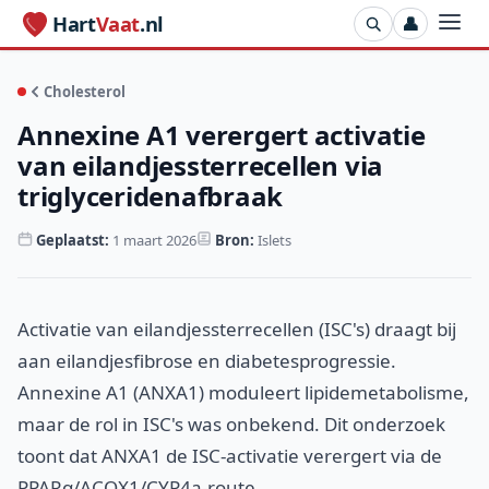
Hart
Vaat
.nl
👤
Cholesterol
Annexine A1 verergert activatie
van eilandjessterrecellen via
triglyceridenafbraak
Geplaatst:
1 maart 2026
Bron:
Islets
Activatie van eilandjessterrecellen (ISC's) draagt bij
aan eilandjesfibrose en diabetesprogressie.
Annexine A1 (ANXA1) moduleert lipidemetabolisme,
maar de rol in ISC's was onbekend. Dit onderzoek
toont dat ANXA1 de ISC-activatie verergert via de
PPARα/ACOX1/CYP4a-route.