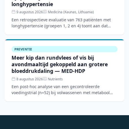
longhypertensie
9 augustus 2026
Medicina (Kaunas, Lithuania)
Een retrospectieve evaluatie van 763 patiënten met
longhypertensie (groepen 1, 2 en 4) toont aan dat
aanvullende rhBNP-therapie naast conventionele
behandeling
PREVENTIE
Meer kip dan rundvlees of vis bij
avondmaaltijd gekoppeld aan grotere
bloeddrukdaling — MED-HDP
8 augustus 2026
Nutrients
Een post-hoc analyse van een gecontroleerde
voedingstrial (n=52) bij volwassenen met metabool
syndroom toont aan dat een Mediterraan
dieetpatroon over 12 weken