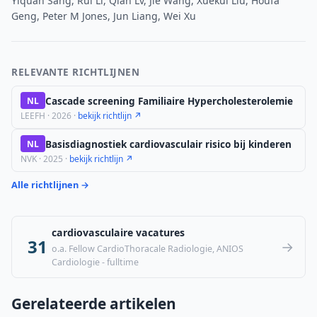
Yiquan Sang, Rui Li, Qian Lv, Jie Wang, Xuekui Liu, Houfa
Geng, Peter M Jones, Jun Liang, Wei Xu
RELEVANTE RICHTLIJNEN
Cascade screening Familiaire Hypercholesterolemie
NL
LEEFH · 2026 ·
bekijk richtlijn ↗
Basisdiagnostiek cardiovasculair risico bij kinderen
NL
NVK · 2025 ·
bekijk richtlijn ↗
Alle richtlijnen →
cardiovasculaire vacatures
31
→
o.a. Fellow CardioThoracale Radiologie, ANIOS
Cardiologie - fulltime
Gerelateerde artikelen