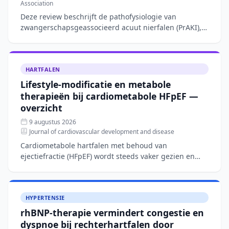
Association
Deze review beschrijft de pathofysiologie van
zwangerschapsgeassocieerd acuut nierfalen (PrAKI),
een aandoening met een incidentie van 40–100 per
10.000 zwanger
HARTFALEN
Lifestyle-modificatie en metabole
therapieën bij cardiometabole HFpEF —
overzicht
9 augustus 2026
Journal of cardiovascular development and disease
Cardiometabole hartfalen met behoud van
ejectiefractie (HFpEF) wordt steeds vaker gezien en
wordt gedreven door systemische ontsteking en
viscerale adipositeit.
HYPERTENSIE
rhBNP-therapie vermindert congestie en
dyspnoe bij rechterhartfalen door