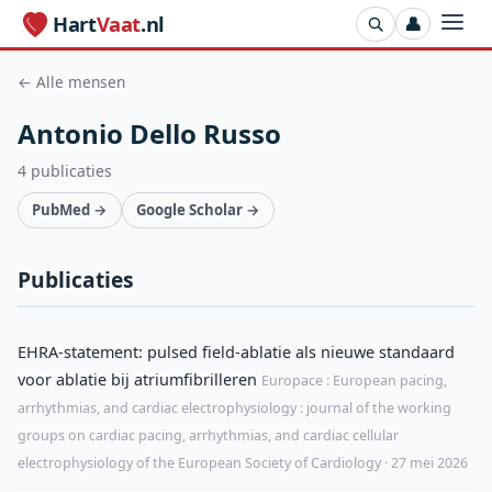
Hart
Vaat
.nl
👤
← Alle mensen
Antonio Dello Russo
4 publicaties
PubMed →
Google Scholar →
Publicaties
EHRA-statement: pulsed field-ablatie als nieuwe standaard
voor ablatie bij atriumfibrilleren
Europace : European pacing,
arrhythmias, and cardiac electrophysiology : journal of the working
groups on cardiac pacing, arrhythmias, and cardiac cellular
electrophysiology of the European Society of Cardiology · 27 mei 2026